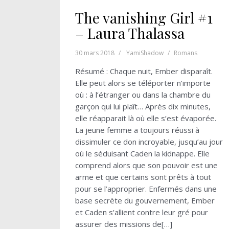
The vanishing Girl #1
– Laura Thalassa
30 mars 2018
YamiShadow
Romans
Résumé : Chaque nuit, Ember disparaît.
Elle peut alors se téléporter n’importe
où : à l’étranger ou dans la chambre du
garçon qui lui plaît… Après dix minutes,
elle réapparait là où elle s’est évaporée.
La jeune femme a toujours réussi à
dissimuler ce don incroyable, jusqu’au jour
où le séduisant Caden la kidnappe. Elle
comprend alors que son pouvoir est une
arme et que certains sont prêts à tout
pour se l’approprier. Enfermés dans une
base secrète du gouvernement, Ember
et Caden s’allient contre leur gré pour
assurer des missions de[…]