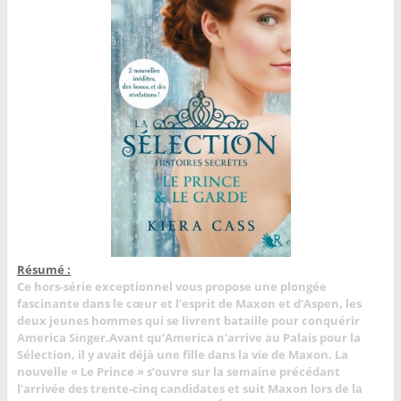
Résumé :
Ce hors-série exceptionnel vous propose une plongée
fascinante dans le cœur et l’esprit de Maxon et d’Aspen, les
deux jeunes hommes qui se livrent bataille pour conquérir
America Singer.
Avant qu’America n’arrive au Palais pour la
Sélection, il y avait déjà une fille dans la vie de Maxon. La
nouvelle « Le Prince » s’ouvre sur la semaine précédant
l’arrivée des trente-cinq candidates et suit Maxon lors de la