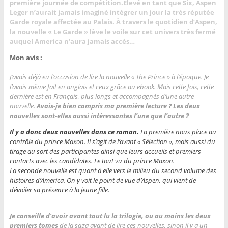
première journée de compétition.
Élevé en tant que Six, Aspen
Leger n’aurait jamais imaginé intégrer un jour la très réputée
Garde royale affectée au Palais. À travers le quotidien d’Aspen,
la nouvelle « Le Garde » lève le voile sur cet univers très fermé
auquel America n’aura jamais accès…
Mon avis :
J’avais déjà eu l’occasion de lire la nouvelle « The Prince » à l’époque. Je
l’avais même fait en anglais et ceux grâce au ebook. Mais cette fois, cette
dernière est en Français, plus longs et accompagnés d’une autre
nouvelle.
Avais-je bien compris ma première lecture ? Les deux
nouvelles sont-elles aussi intéressantes l’une que l’autre ?
Il y a donc deux nouvelles dans ce roman.
La première nous place au
contrôle du prince Maxon. Il s’agit de l’avant « Sélection », mais aussi du
tirage au sort des participantes ainsi que leurs accueils et premiers
contacts avec les candidates. Le tout vu du prince Maxon.
La seconde nouvelle est quant à elle vers le milieu du second volume des
histoires d’America. On y voit le point de vue d’Aspen, qui vient de
dévoiler sa présence à la jeune fille.
Je conseille d’avoir avant tout lu la trilogie, ou au moins les deux
premiers tomes
de la saga avant de lire ces nouvelles, sinon il y a un