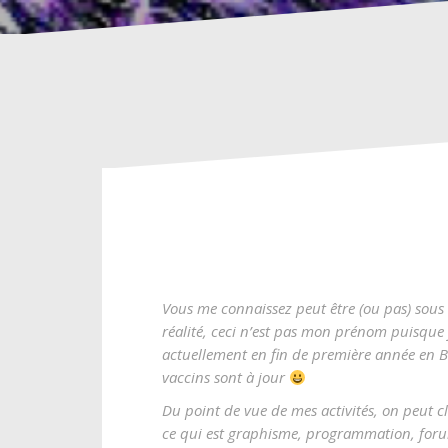
Vous me connaissez peut être (ou pas) sou
réalité, ceci n’est pas mon prénom puisque j
actuellement en fin de première année en B
vaccins sont à jour
Du point de vue de mes activités, on peut c
ce qui est graphisme, programmation, forum,