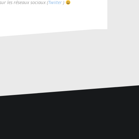
ur les réseaux sociaux
(
Twiiter
)