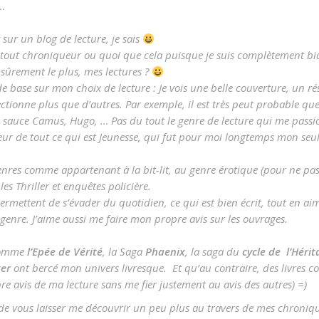
 …
 sur un blog de lecture, je sais
du tout chroniqueur ou quoi que cela puisque je suis complètement bi
 sûrement le plus, mes lectures ?
de base sur mon choix de lecture : Je vois une belle couverture, un rés
ctionne plus que d’autres. Par exemple, il est très peut probable que
la sauce Camus, Hugo, … Pas du tout le genre de lecture qui me passi
geur de tout ce qui est Jeunesse, qui fut pour moi longtemps mon seul
 genres comme appartenant à la bit-lit, au genre érotique (pour ne pas
es Thriller et enquêtes policière.
ermettent de s’évader du quotidien, ce qui est bien écrit, tout en ai
enre. J’aime aussi me faire mon propre avis sur les ouvrages.
 comme
l’Epée de Vérité
, la Saga
Phaenix
, la saga du
cycle de l’Hérit
ter
ont bercé mon univers livresque. Et qu’au contraire, des livres
pre avis de ma lecture sans me fier justement au avis des autres) =)
de vous laisser me découvrir un peu plus au travers de mes chronique