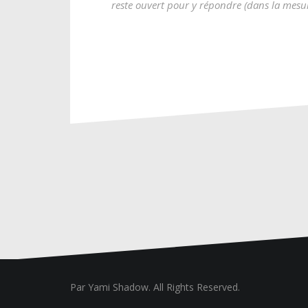
reste ouvert pour y répondre (dans la mesu
Par
Yami Shadow
. All Rights Reserved.