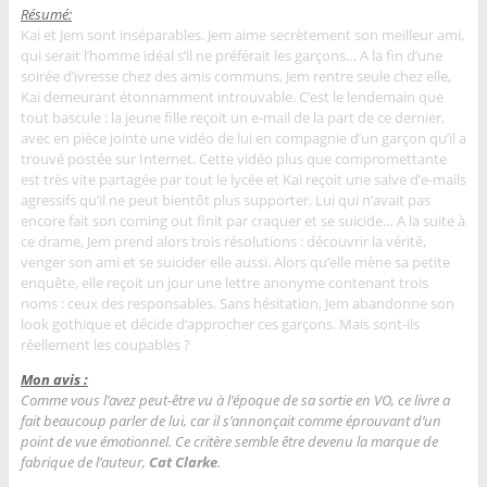
Résumé:
Kai et Jem sont inséparables. Jem aime secrètement son meilleur ami,
qui serait l’homme idéal s’il ne préférait les garçons… A la fin d’une
soirée d’ivresse chez des amis communs, Jem rentre seule chez elle,
Kai demeurant étonnamment introuvable. C’est le lendemain que
tout bascule : la jeune fille reçoit un e-mail de la part de ce dernier,
avec en pièce jointe une vidéo de lui en compagnie d’un garçon qu’il a
trouvé postée sur Internet. Cette vidéo plus que compromettante
est très vite partagée par tout le lycée et Kai reçoit une salve d’e-mails
agressifs qu’il ne peut bientôt plus supporter. Lui qui n’avait pas
encore fait son coming out finit par craquer et se suicide… A la suite à
ce drame, Jem prend alors trois résolutions : découvrir la vérité,
venger son ami et se suicider elle aussi. Alors qu’elle mène sa petite
enquête, elle reçoit un jour une lettre anonyme contenant trois
noms : ceux des responsables. Sans hésitation, Jem abandonne son
look gothique et décide d’approcher ces garçons. Mais sont-ils
réellement les coupables ?
Mon avis :
Comme vous l’avez peut-être vu à l’époque de sa sortie en VO, ce livre a
fait beaucoup parler de lui, car il s’annonçait comme éprouvant d’un
point de vue émotionnel. Ce critère semble être devenu la marque de
fabrique de l’auteur,
Cat Clarke
.