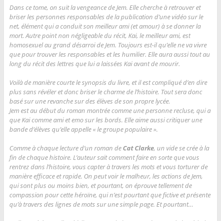
Dans ce tome, on suit la vengeance de Jem. Elle cherche à retrouver et
briser les personnes responsables de la publication d’une vidéo sur le
net, élément qui a conduit son meilleur ami (et amour) à
se donner la
mort. Autre point non négligeable du récit, Kai, le meilleur ami, est
homosexuel au grand désarroi de Jem. Toujours est-il qu’elle ne va vivre
que pour trouver les responsables et les humilier. Elle aura aussi tout au
long du récit des lettres que lui a laissées Kai avant de mourir.
Voilà de manière courte le synopsis du livre, et il est compliqué d’en dire
plus sans révéler et donc briser le charme de l’histoire. Tout sera donc
basé sur une revanche sur des élèves de son propre lycée.
Jem est au début du roman montrée comme une personne recluse, qui a
que Kai comme ami et emo sur les bords. Elle aime aussi critiquer une
bande d’élèves qu’elle appelle « le groupe populaire ».
Comme à chaque lecture d’un roman de
Cat Clarke
, un vide se crée à la
fin de chaque histoire. L’auteur sait comment faire en sorte que vous
rentrez dans l’histoire, vous capter à travers les mots et vous torturer de
manière efficace et rapide. On peut voir le malheur, les actions de Jem,
qui sont plus ou moins bien, et pourtant, on éprouve tellement de
compassion pour cette héroïne, qui n’est pourtant que fictive et présente
qu’à travers des lignes de mots sur une simple page. Et pourtant…