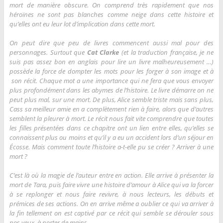
mort de manière obscure. On comprend très rapidement que nos
héroïnes ne sont pas blanches comme neige dans cette histoire et
qu’elles ont eu leur lot d’implication dans cette mort.
On peut dire que peu de livres commencent aussi mal pour des
personnages. Surtout que
Cat Clarke
(et la traduction française, je ne
suis pas assez bon en anglais pour lire un livre malheureusement …)
possède la force de dompter les mots pour les forger à son image et à
son récit. Chaque mot a une importance qui ne fera que vous envoyer
plus profondément dans les abymes de l’histoire. Le livre démarre on ne
peut plus mal, sur une mort. De plus, Alice semble triste mais sans plus,
Cass sa meilleur amie en a complètement rien à faire, alors que d’autres
semblent la pleurer à mort. Le récit nous fait vite comprendre que toutes
les filles présentées dans ce chapitre ont un lien entre elles, qu’elles se
connaissent plus ou moins et qu’il y a eu un accident lors d’un séjour en
Écosse. Mais comment toute l’histoire a-t-elle pu se créer ? Arriver à une
mort ?
C’est là où la magie de l’auteur entre en action. Elle arrive à présenter la
mort de Tara, puis faire vivre une histoire d’amour à Alice qui va la forcer
à se replonger et nous faire revivre, à nous lecteurs, les débuts et
prémices de ses actions. On en arrive même a oublier ce qui va arriver à
la fin tellement on est captivé par ce récit qui semble se dérouler sous
nos yeux, à porter de mains.