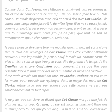
Comme dans
Confusion
, on s’attache énormément aux personnages.
On essaie de comprendre ce qui a pu les pousser à faire telle ou telle
chose. On essaie de prévoir, mais cela ne sert à rien avec
Cat Clarke
. Elle
saura vous surprendre jusqu’à la dernière ligne. Rien ne se passe jamais
comme on peut l’espérer pour nos personnages, et ont en vient à espérer
que tout s’arrange pour notre groupe de filles, que tout ne sois en
quelque sorte qu’un rêve commun. Mais non.
Je pense pouvoir dire sans trop me mouiller que nul ne peut sortir d’une
lecture d’un des ouvrages de
Cat Clarke
sans être émotionnellement
retourné. C’est impossible je pense, sauf à avoir un énorme cœur de
pierre… Je ne saurais que trop peu vous dire de prendre le temps de lire
Cruelles
, ou encore
Confusion
pour comprendre ce que l’on peut
ressentir face à la puissance des mots mis entre les mains de l’auteur.
Il me tarde d’avoir son prochain titre
, Revanche
(
Undone
en VO) entre
les mains pour pouvoir me replonger dans la magie des mots de
Cat
Clarke
, même si je sais par avance que cette lecture ne sera pas
émotionnellement de tout repos.
Je ne peux que conclure en disant que
Cat Clarke
marque une fois de
plus les esprits avec
Cruelles
, qu’elle est incontestablement l’une des
auteurs parmi tout ce que j’ai pu lire qui a su le plus me bouleverser avec