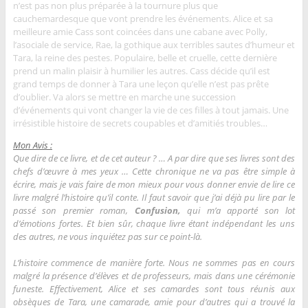
n’est pas non plus préparée à la tournure plus que
cauchemardesque que vont prendre les événements. Alice et sa
meilleure amie Cass sont coincées dans une cabane avec Polly,
l’asociale de service, Rae, la gothique aux terribles sautes d’humeur et
Tara, la reine des pestes. Populaire, belle et cruelle, cette dernière
prend un malin plaisir à humilier les autres. Cass décide qu’il est
grand temps de donner à Tara une leçon qu’elle n’est pas prête
d’oublier. Va alors se mettre en marche une succession
d’événements qui vont changer la vie de ces filles à tout jamais. Une
irrésistible histoire de secrets coupables et d’amitiés troubles…
Mon Avis :
Que dire de ce livre, et de cet auteur ? … A par dire que ses livres sont des
chefs d’œuvre à mes yeux … Cette chronique ne va pas être simple à
écrire, mais je vais faire de mon mieux pour vous donner envie de lire ce
livre malgré l’histoire qu’il conte. Il faut savoir que j’ai déjà pu lire par le
passé son premier roman,
Confusion,
qui m’a apporté son lot
d’émotions fortes. Et bien sûr, chaque livre étant indépendant les uns
des autres, ne vous inquiétez pas sur ce point-là.
L’histoire commence de manière forte. Nous ne sommes pas en cours
malgré la présence d’élèves et de professeurs, mais dans une cérémonie
funeste. Effectivement, Alice et ses camardes sont tous réunis aux
obsèques de Tara, une camarade, amie pour d’autres qui a trouvé la