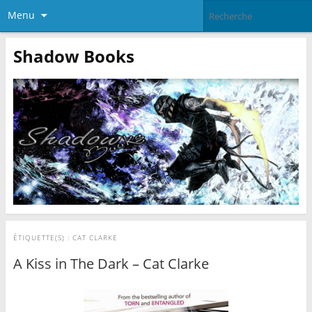
Menu
Shadow Books
ÉTIQUETTE(S) :
CAT CLARKE
A Kiss in The Dark – Cat Clarke