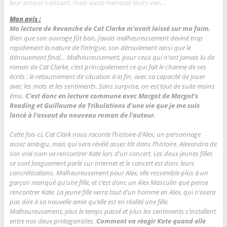
leur amour naissant, mais aussi menacer leurs vies…
Mon avis :
Ma lecture de Revanche de Cat Clarke m’avait laissé sur ma faim.
Bien que son ouvrage fût bon, j’avais malheureusement deviné trop
rapidement la nature de l’intrigue, son déroulement ainsi que le
dénouement final… Malheureusement, pour ceux qui n’ont jamais lu de
roman de Cat Clarke, c’est principalement ce qui fait le charme de ses
écrits : le retournement de situation à la fin, avec sa capacité de jouer
avec les mots et les sentiments. Sans surprise, on est tout de suite moins
ému.
C’est donc en lecture commune avec Margot de Margot’s
Reading et Guillaume de Tribulations d’une vie que je me suis
lancé à l’assaut du nouveau roman de l’auteur.
Cette fois-ci, Cat Clark nous raconte l’histoire d’Alex, un personnage
assez ambigu, mais qui sera révélé assez tôt dans l’histoire. Alexandra de
son vrai nom va rencontrer Kate lors d’un concert. Les deux jeunes filles
se sont longuement parlé sur Internet et le concert est donc leurs
concrétisations. Malheureusement pour Alex, elle ressemble plus à un
garçon manqué qu’une fille, et c’est donc un Alex Masculin que pense
rencontrer Kate. La jeune fille verra tout d’un homme en Alex, qui n’osera
pas dire à sa nouvelle amie qu’elle est en réalité une fille.
Malheureusement, plus le temps passé et plus les sentiments s’installent
entre nos deux protagonistes.
Comment va réagir Kate quand elle