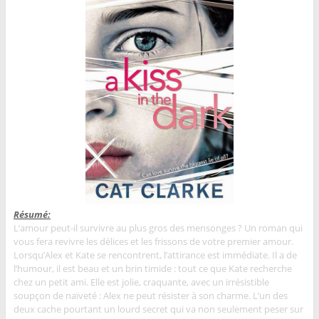
Résumé:
L’amour peut-il survivre au plus gros des mensonges ? Un roman qui
vous fera revivre les délices et les frissons de votre premier amour.
Lorsqu’Alex et Kate se rencontrent, l’attirance est immédiate. Il a de
l’humour, il est beau et un brin timide : tout ce que Kate recherche
chez un petit ami. Elle est jolie, craquante, avec un irrésistible
soupçon de naïveté : Alex ne peut résister à son charme. L’un des
deux cache pourtant un lourd secret qui va non seulement peser sur