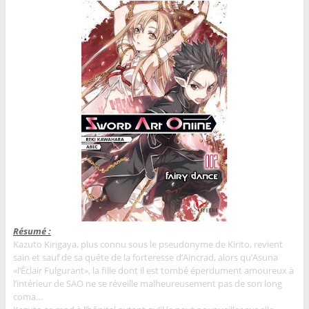
Résumé :
Kazuto Kirigaya, plus connu sous le pseudonyme de Kirito, revient
sain et sauf de sa quête de la forteresse d’Aincrad, alors qu’Asuna
«l’Éclair Fulgurant», la fille dont il est tombé éperdument amoureux à
l’intérieur de SAO ne se réveille malheureusement pas de son long
coma…