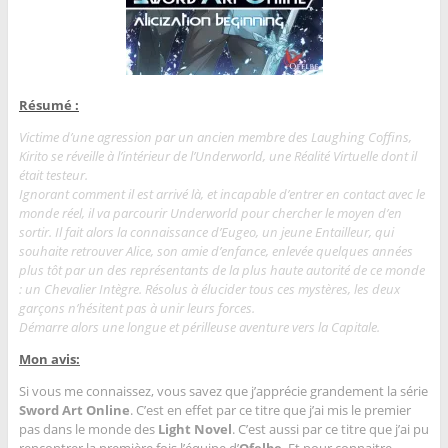
Résumé :
Victime d’une agression par un ancien membre des Laughing Coffins,
Kirito se réveille à l’intérieur de l’Underworld, une Réalité Virtuelle dont il
était testeur.
Ignorant comment il est arrivé là, et incapable d’entrer en contact avec le
monde réel, il va parcourir Underworld pour chercher le moyen d’en
sortir. Il fait alors la connaissance d’Eugeo, un jeune Entailleur, qui
souhaite retrouver Alice, son amie d’enfance, enlevée quelques années
plus tôt par un des représentants de la plus haute autorité de ce monde
: un Chevalier Intègre. Résolus à élucider tous ces mystères, les deux
garçons n’hésitent pas à unir leurs forces.
Démarre alors une longue et périlleuse aventure vers la Capitale.
Mon avis:
Si vous me connaissez, vous savez que j’apprécie grandement la série
Sword Art Online
. C’est en effet par ce titre que j’ai mis le premier
pas dans le monde des
Light Novel
. C’est aussi par ce titre que j’ai pu