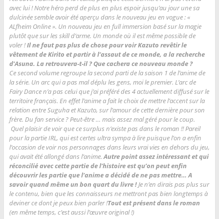
avec lui ! Notre héro perd de plus en plus espoir jusqu’au jour une sa
dulcinée semble avoir été aperçu dans le nouveau jeu en vogue : «
ALfheim Online ». Un nouveau jeu en full immersion basé sur la magie
plutôt que sur les skill d’arme. Un monde où il est même possible de
voler !
Il ne faut pas plus de chose pour voir Kazuto revêtir le
vêtement de Kirito et partir à l’assaut de ce monde, a la recherche
d’Asuna. La retrouvera-t-il ? Que cachera ce nouveau monde ?
Ce second volume regroupe la second parti de la saison 1 de l’anime de
la série. Un arc qui a pas mal déplu les gens, moi le premier. L’arc de
Fairy Dance n’a pas celui que j’ai préféré des 4 actuellement diffusé sur le
territoire français. En effet l’anime a fait le choix de mettre l’accent sur la
relation entre Suguha et Kazuto, sur l’amour de cette dernière pour son
frère. Du fan service ? Peut-être … mais assez mal géré pour le coup.
Quel plaisir de voir que ce surplus n’existe pas dans le roman !! Pareil
pour la partie IRL, qui est certes ultra sympa à lire puisque l’on a enfin
l’occasion de voir nos personnages dans leurs vrai vies en dehors du jeu,
qui avait été allongé dans l’anime.
Autre point assez intéressant et qui
réconcilié avec cette partie de l’histoire est qu’on peut enfin
découvrir les partie que l’anime a décidé de ne pas mettre… A
savoir quand même un bon quart du livre !
Je n’en dirais pas plus sur
le contenu, bien que les connaisseurs ne mettront pas bien longtemps à
deviner ce dont je peux bien parler !
Tout est présent dans le roman
(en même temps, c’est aussi l’œuvre original !)