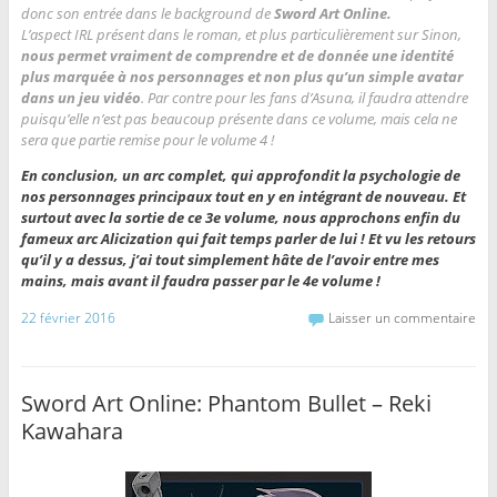
donc son entrée dans le background de
Sword Art Online.
L’aspect IRL présent dans le roman, et plus particulièrement sur Sinon,
nous permet vraiment de comprendre et de donnée une identité
plus marquée à nos personnages et non plus qu’un simple avatar
dans un jeu vidéo
. Par contre pour les fans d’Asuna, il faudra attendre
puisqu’elle n’est pas beaucoup présente dans ce volume, mais cela ne
sera que partie remise pour le volume 4 !
En conclusion, un arc complet, qui approfondit la psychologie de
nos personnages principaux tout en y en intégrant de nouveau. Et
surtout avec la sortie de ce 3e volume, nous approchons enfin du
fameux arc Alicization qui fait temps parler de lui ! Et vu les retours
qu’il y a dessus, j’ai tout simplement hâte de l’avoir entre mes
mains, mais avant il faudra passer par le 4e volume !
22 février 2016
Laisser un commentaire
Sword Art Online: Phantom Bullet – Reki
Kawahara