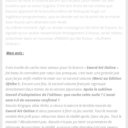
Kazuto se rend à l’hôpital autant qu’il le peut pour veiller sur elle,
soutenu par sa soeur Suguha.
C’est lors d’une de ces visites que
Kazuto apprend de la bouche même de Nobuyuki Sugô, un
ingénieur-programmeur, que ce dernier est sur le point de se marier
avec Asuna sans attendre son réveil.
Au même moment, Agil, un ancien compagnon de lutte de Kazuto, lui
signale qu’un avatar ressemblant étrangement à Asuna, serait retenu
prisonnier dans un nouveau VRMMO qui fait fureur : «ALfheim
Online» !
Mon avis :
Il est inutile de cache mon amour pour la licence «
Sword Art Online
».
J’ai beau la connaitre par cœur (ou presque), c’est avec une grande joie
que j’ai pu enfin mettre la main sur ce second volume (
Merci au Edition
Ofelbe !
). Encore une fois, le second volume français regroupe
directement deux tomes de la version Japonaise.
Après le sublime
travail d’adaptation de l’editeur, que cache cette suite ? L’essai
sera-t-il de nouveau confirmé ?
Kazuto Kirigaya, alias Kirito, a réussi à vaincre le terrible monde de
Sword Art Online
et ainsi parvenir à finir ce jeu mortel. Tout le monde
semble être prêt pour retourner dans la réalité après 2ans de jeu. Tout le
monde ? Absolument pas. Kazuto n’a pas pu tenir sa promesse de
retrouver Asuna dans la réalité, puisque cette dernière n’ai pas revenu