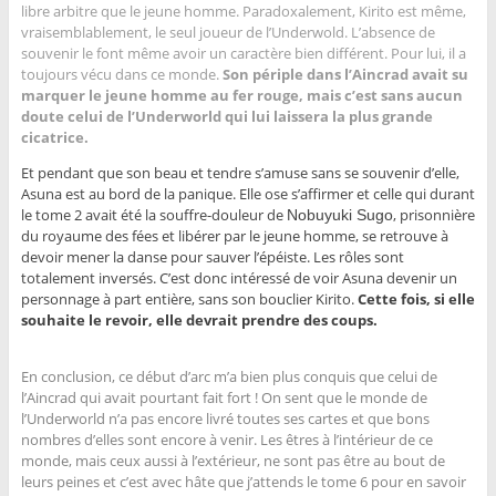
libre arbitre que le jeune homme. Paradoxalement, Kirito est même,
vraisemblablement, le seul joueur de l’Underwold. L’absence de
souvenir le font même avoir un caractère bien différent. Pour lui, il a
toujours vécu dans ce monde.
Son périple dans l’Aincrad avait su
marquer le jeune homme au fer rouge, mais c’est sans aucun
doute celui de l’Underworld qui lui laissera la plus grande
cicatrice.
Et pendant que son beau et tendre s’amuse sans se souvenir d’elle,
Asuna est au bord de la panique. Elle ose s’affirmer et celle qui durant
le tome 2 avait été la souffre-douleur de
, prisonnière
Nobuyuki Sugo
du royaume des fées et libérer par le jeune homme, se retrouve à
devoir mener la danse pour sauver l’épéiste. Les rôles sont
totalement inversés. C’est donc intéressé de voir Asuna devenir un
personnage à part entière, sans son bouclier Kirito.
Cette fois, si elle
souhaite le revoir, elle devrait prendre des coups.
En conclusion, ce début d’arc m’a bien plus conquis que celui de
l’Aincrad qui avait pourtant fait fort ! On sent que le monde de
l’Underworld n’a pas encore livré toutes ses cartes et que bons
nombres d’elles sont encore à venir. Les êtres à l’intérieur de ce
monde, mais ceux aussi à l’extérieur, ne sont pas être au bout de
leurs peines et c’est avec hâte que j’attends le tome 6 pour en savoir