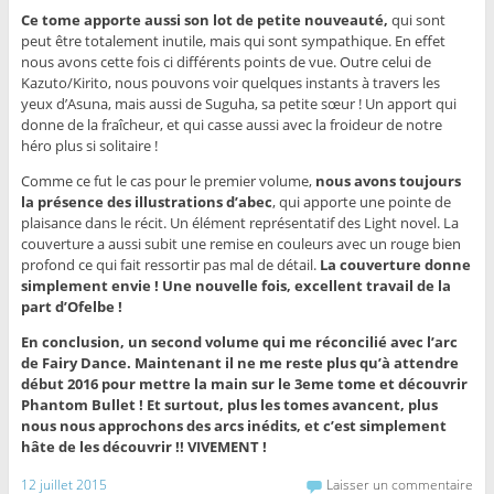
Ce tome apporte aussi son lot de petite nouveauté,
qui sont
peut être totalement inutile, mais qui sont sympathique. En effet
nous avons cette fois ci différents points de vue. Outre celui de
Kazuto/Kirito, nous pouvons voir quelques instants à travers les
yeux d’Asuna, mais aussi de Suguha, sa petite sœur ! Un apport qui
donne de la fraîcheur, et qui casse aussi avec la froideur de notre
héro plus si solitaire !
Comme ce fut le cas pour le premier volume,
nous avons toujours
la présence des illustrations d’abec
, qui apporte une pointe de
plaisance dans le récit. Un élément représentatif des Light novel. La
couverture a aussi subit une remise en couleurs avec un rouge bien
profond ce qui fait ressortir pas mal de détail.
La couverture donne
simplement envie ! Une nouvelle fois, excellent travail de la
part d’Ofelbe !
En conclusion, un second volume qui me réconcilié avec l’arc
de Fairy Dance. Maintenant il ne me reste plus qu’à attendre
début 2016 pour mettre la main sur le 3eme tome et découvrir
Phantom Bullet ! Et surtout, plus les tomes avancent, plus
nous nous approchons des arcs inédits, et c’est simplement
hâte de les découvrir !! VIVEMENT !
12 juillet 2015
Laisser un commentaire