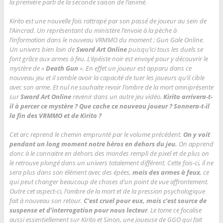
la première parti de la seconde saison de l’animé.
Kirito est une nouvelle fois rattrapé par son passé de joueur au sein de
l’Aincrad. Un représentant du ministère l’envoie à la pèche à
l’information dans le nouveau VRMMO du moment : Gun Gale Online.
Un univers bien loin de
Sword Art Online
puisqu’ici tous les duels se
font grâce aux armes à feu. L’épéiste noir est envoyé pour y découvrir le
mystère de «
Death Gun
». En effet un joueur est apparu dans ce
nouveau jeu et il semble avoir la capacité de tuer les joueurs qu’il cible
avec son arme. Et nul ne souhaite revoir l’ombre de la mort omniprésente
sur
Sword Art Online
revenir dans un autre jeu vidéo.
Kirito arrivera-t-
il à percer ce mystère ? Que cache ce nouveau joueur ? Sonnera-t-il
la fin des VRMMO et de Kirito ?
Cet arc reprend le chemin emprunté par le volume précédent.
On y voit
pendant un long moment notre héros en dehors du jeu.
On apprend
donc à le connaitre en dehors des mondes rempli de pixel et de plus on
le retrouve plongé dans un univers totalement différent. Cette fois-ci, il ne
sera plus dans son élément avec des épées,
mais des armes à feux
, ce
qui peut changer beaucoup de choses d’un point de vue affrontement.
Outre cet aspect-ci, l’ombre de la mort et de la pression psychologique
fait à nouveau son retour.
C’est cruel pour eux, mais c’est source de
suspense et d’interrogation pour nous lecteur
. Le tome ce focalise
aussi essentiellement sur Kirito et Sinon, une joueuse de GGO qui fait