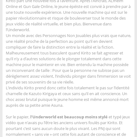
Kirito part une nouvelle fois à l’aventure. Après l’Aincrad, ALfheim
Online et Gun Gale Online, le jeune épéiste est convié à prendre par à
une toute nouvelle expérience. Une nouvelle machine qui est sur le
papier révolutionnaire et risque de bouleverser tout le monde des
jeux vidéo de réalité virtuelle, et bien plus. Bienvenue dans
l’Underworld.
Un monde avec des Personnages Non Jouables plus vrais que nature,
une réalité proche de la perfection au point qu’il en devient
compliquer de faire la distinction entre la réalité et la fiction.
Malheureusement tous basculent quand Kirito se fait agresser et
qu’il n’y a d’autres solutions de le plonger totalement dans cette
machine pour le maintenir en vie. Bien entendu la machine possède
un inconvenant de taille : Pour que la personne ne subisse pas un
dérèglement assez violent, l’individu plonger dans l’immersion se voit
privé de ses souvenirs de sa vie réelle.
L’individu Kirito prend donc cette fois totalement le pas sur l’identité
charnelle de Kazuto Kirigaya et ceux sans qu’il en ait conscience. Un
choc assez brutal puisque le jeune homme est même annoncé mort
auprès de sa petite amie Asuna.
Sur le papier,
l’Underworld est beaucoup moins stylé
et typé jeux
vidéo que n’avais pu l’être les anciens univers foulés par Kirito. Et
pourtant c’est sans aucun doute le plus vivant. Les PNJ qui sont
normalement « sans vie » ont cette fois autant de conscience et de