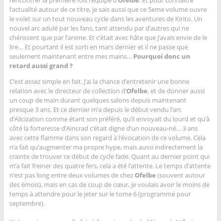
rencontrer la première fois l’équipe d’
Ofelbe
. Et pour connaitre
l’actualité autour de ce titre, je sais aussi que ce 5eme volume ouvre
le volet sur un tout nouveau cycle dans les aventures de Kirito. Un
nouvel arc adulé par les fans, tant attendu par d’autres qui ne
chérissent que par l’anime. Et c’était avec hâte que j’avais envie de le
lire… Et pourtant il est sorti en mars dernier et il ne passe que
seulement maintenant entre mes mains…
Pourquoi donc un
retard aussi grand ?
C’est assez simple en fait. J’ai la chance d’entretenir une bonne
relation avec le directeur de collection d’
Ofelbe
, et de donner aussi
un coup de main durant quelques salons depuis maintenant
presque 3 ans. Et ce dernier m’a depuis le début vendu l’arc
d’Alicization comme étant son préféré, qu’il envoyait du lourd et qu’à
côté la forteresse d’Aincrad c’était digne d’un nouveau-né… 3 ans
avec cette flamme dans son regard à l’évocation de ce volume. Cela
n’a fait qu’augmenter ma propre hype, mais aussi indirectement la
crainte de trouver ce début de cycle fade. Quant au dernier point qui
m’a fait freiner des quatre fers, cela a été l’attente. Le temps d’attente
n’est pas long entre deux volumes de chez
Ofelbe
(souvent autour
des 6mois), mais en cas de coup de cœur, je voulais avoir le moins de
temps à attendre pour le jeter sur le tome 6 (programmé pour
septembre).