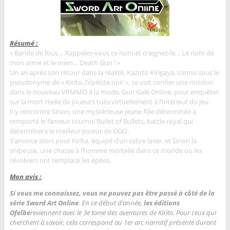
Résumé :
« Bande de fous… Rappelez-vous ce nom et craignez-le… Le nom de
mon arme et le mien… Death Gun ! »
Un an après son retour dans la réalité, Kazuto Kirigaya, connu sous le
pseudonyme de « Kirito, l’épéiste noir », se voit confier une mission
dans le nouveau VRMMO à la mode, Gun Gale Online, pour enquêter
sur la mort réelle de joueurs tués virtuellement à l’intérieur du jeu.
Il y rencontre Sinon, une mystérieuse jeune fille déterminée a
remporté le fameux tournoi Bullet of Bullets, battle royal qui
déterminera le meilleur joueur de GGO.
S’amorce alors pour Kirito, équipé d’un sabre laser, et Sinon la
snipeuse, une chasse à l’homme mortelle dans ce monde où les
révolvers ont remplacé les épées.
Mon avis :
Si vous me connaissez, vous ne pouvez pas être passé à côté de la
série Sword Art Online
. En ce début d’année,
les éditions
Ofelbe
reviennent avec le 3e tome des aventures de Kirito. Pour ceux qui
cherchent à savoir, cela correspond au 1er arc narratif présenté durant