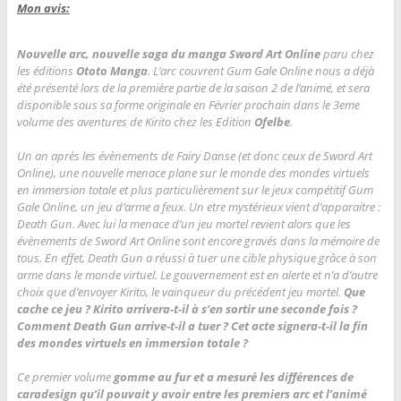
Mon avis:
Nouvelle arc, nouvelle saga du manga Sword Art Online
paru chez
les éditions
Ototo Manga
. L’arc couvrent Gum Gale Online nous a déjà
été présenté lors de la première partie de la saison 2 de l’animé, et sera
disponible sous sa forme originale en Février prochain dans le 3eme
volume des aventures de Kirito chez les Edition
Ofelbe
.
Un an après les évènements de Fairy Danse (et donc ceux de Sword Art
Online), une nouvelle menace plane sur le monde des mondes virtuels
en immersion totale et plus particulièrement sur le jeux compétitif
Gum
Gale Online
, un jeu d’arme a feux. Un etre mystérieux vient d’apparaitre :
Death Gun. Avec lui la menace d’un jeu mortel revient alors que les
évènements de Sword Art Online sont encore gravés dans la mémoire de
tous. En effet, Death Gun a réussi à tuer une cible physique grâce à son
arme dans le monde virtuel. Le gouvernement est en alerte et n’a d’autre
choix que d’envoyer Kirito, le vainqueur du précédent jeu mortel.
Que
cache ce jeu ? Kirito arrivera-t-il à s’en sortir une seconde fois ?
Comment Death Gun arrive-t-il a tuer ? Cet acte signera-t-il la fin
des mondes virtuels en immersion totale ?
Ce premier volume
gomme au fur et a mesuré les différences de
caradesign qu’il pouvait y avoir entre les premiers arc et l’animé