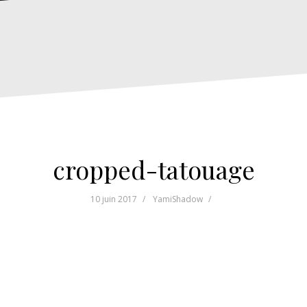
cropped-tatouage
10 juin 2017
YamiShadow