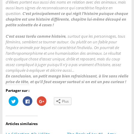
d’élèves portent eux aussi des noms en relation avec des animaux, mais
aussi leurs signes de reconnaissance qui caractérise l’espèce en
question.
C’est principalement ce qui régit l’histoire puisque chaque
chapitre est une histoire différente, chapitre lui-même découpé en
petite scénette de 4 cases !
C’est assez tordu comme histoire,
surtout que les personnages, tous
féminins, semblent se tourner autour. Ou plutôt on un faible pour
l’espèce animale par lequel est caractérisé l’individu. On pourrait de
l’anthropomorphisme et une humanisation des animaux. Le résultat
crée quelque chose d’assez unique, drôle et reposant, mais du coup
assez compliqué à juger puisqu’il n’y a pas vraiment d’histoire, assez
compliquée à expliquer et décrire aussi…
En conclusion, un petit manga bien rafraichissant, à lire sans réelle
prise de tête, et qu’il faut essayer surtout si on est un peu curieux !
Partager sur :
C
C
C
Plus
l
l
l
i
i
i
q
q
q
u
u
u
e
e
e
z
z
z
Articles similaires
p
p
p
o
o
o
u
u
u