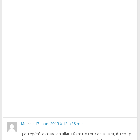
l
e
l
l
l
l
e
l
e
f
e
f
e
f
e
n
e
n
ê
n
ê
t
ê
t
r
t
r
e
r
e
)
e
)
)
Mel
sur
17 mars 2015 à 12 h 28 min
J'ai repéré la couv' en allant faire un tour a Cultura, du coup