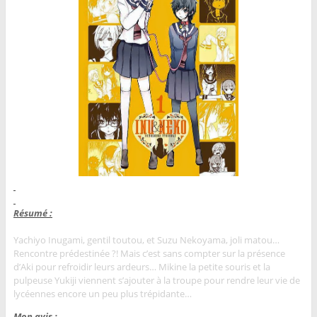
Résumé :
Yachiyo Inugami, gentil toutou, et Suzu Nekoyama, joli matou…
Rencontre prédestinée ?! Mais c’est sans compter sur la présence
d’Aki pour refroidir leurs ardeurs… Mikine la petite souris et la
pulpeuse Yukiji viennent s’ajouter à la troupe pour rendre leur vie de
lycéennes encore un peu plus trépidante…
Mon avis :