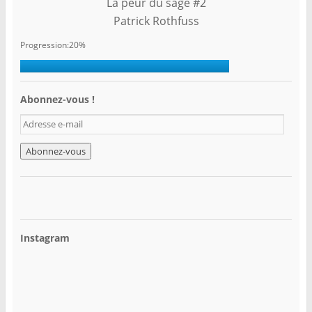
La peur du sage #2
Patrick Rothfuss
Progression:20%
Abonnez-vous !
A
d
r
e
s
s
e
e
-
Instagram
m
a
i
l