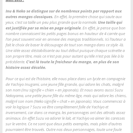
Inu & Neko se distingue sur de nombreux points par rapport aux
autres mangas classiques.
En effet, la première chose qui saute aux
yeux, c’est sa taille un peu plus grande que la normale.
Une taille qui
est justifiée par sa mise en page originale
. En effet, je pense que bon
nombre connaissent les petits pages bonus en hauteur de 4 carrée que
l’on peut souvent voir en annexe des mangas traditionnels. Ici l’auteur a
fait le choix de baser le découpage de tout son manga dans ce style -là.
Une idée assez déstabilisante au tout début puisque chaque scénette a
son propre titre, mais ce n’est pas pour autant qu’elle n’est pas liée à la
précédente.
C’est là toute la fraicheur du manga, en plus de son
histoire assez décalée.
Pour ce qui est de l’histoire, elle nous place dans un lycée en compagnie
de Yachiyo Inugami, une jeune fille grande, qui adore les chats, malgré
son nom (Inu signifie « chien » en japonais). Et nous avons aussi Suzu
Nekoyama, une petite jeune fille du même âge, mais qui adore les chiens,
malgré son nom (Neko signifie « chat » en japonais). Vous commencez à
voir la logique ? Suzu va être complètement folle de Yachiyo et
inversement, car dans ce manga, les personnages ont des attraits assez
animaux. En effet Suzu va adorer le lait, et Yachiyo va aimer les caresses
sur le ventre. Ce ne sont que deux petits exemples, mais plein d’autres
pourraient être trouvés. Outre nos deux personnages, toute une foule