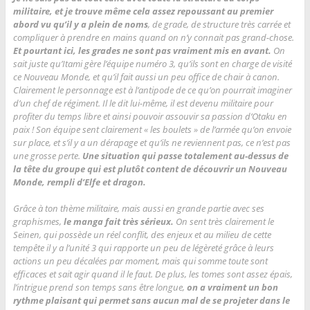
militaire, et je trouve même cela assez repoussant au premier
abord vu qu’il y a plein de noms
, de grade, de structure très carrée et
compliquer à prendre en mains quand on n’y connait pas grand-chose.
Et pourtant ici, les grades ne sont pas vraiment mis en avant.
On
sait juste qu’Itami gère l’équipe numéro 3, qu’ils sont en charge de visité
ce Nouveau Monde, et qu’il fait aussi un peu office de chair à canon.
Clairement le personnage est à l’antipode de ce qu’on pourrait imaginer
d’un chef de régiment. Il le dit lui-même, il est devenu militaire pour
profiter du temps libre et ainsi pouvoir assouvir sa passion d’Otaku en
paix ! Son équipe sent clairement « les boulets » de l’armée qu’on envoie
sur place, et s’il y a un dérapage et qu’ils ne reviennent pas, ce n’est pas
une grosse perte.
Une situation qui passe totalement au-dessus de
la tête du groupe qui est plutôt content de découvrir un Nouveau
Monde, rempli d’Elfe et dragon.
Grâce à ton thème militaire, mais aussi en grande partie avec ses
graphismes,
le manga fait très sérieux.
On sent très clairement le
Seinen, qui possède un réel conflit, des enjeux et au milieu de cette
tempête il y a l’unité 3 qui rapporte un peu de légèreté grâce à leurs
actions un peu décalées par moment, mais qui somme toute sont
efficaces et sait agir quand il le faut. De plus, les tomes sont assez épais,
l’intrigue prend son temps sans être longue,
on a vraiment un bon
rythme plaisant qui permet sans aucun mal de se projeter dans le