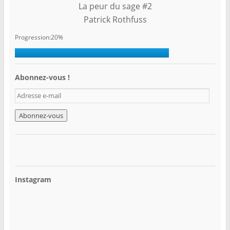
La peur du sage #2
Patrick Rothfuss
Progression:20%
Abonnez-vous !
A
d
r
e
s
s
e
e
-
Instagram
m
a
i
l