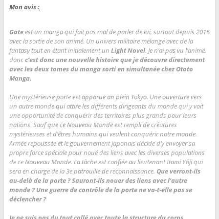
Mon avis :
Gate
est un manga qui fait pas mal de parler de lui, surtout depuis 2015
avec la sortie de son animé. Un univers militaire mélangé avec de la
fantasy tout en étant initialement un
Light Novel
. Je n’ai pas vu l’animé,
donc
c’est donc une nouvelle histoire que je découvre directement
avec les deux tomes du manga sorti en simultanée chez Ototo
Manga.
Une mystérieuse porte est apparue an plein Tokyo. Une ouverture vers
un autre monde qui attire les différents dirigeants du monde qui y voit
une opportunité de conquérir des territoires plus grands pour leurs
nations. Sauf que ce Nouveau Monde est rempli de créatures
mystérieuses et d’êtres humains qui veulent conquérir notre monde.
Armée repoussée et le gouvernement japonais décide d’y envoyer sa
propre force spéciale pour noué des liens avec les diverses populations
de ce Nouveau Monde. La tâche est confiée au lieutenant Itami Yôji qui
sera en charge de la 3e patrouille de reconnaissance.
Que verront-ils
au-delà de la porte ? Sauront-ils nouer des liens avec l’autre
monde ? Une guerre de contrôle de la porte ne va-t-elle pas se
déclencher ?
Je ne suis pas du tout callé avec toute la structure du corps