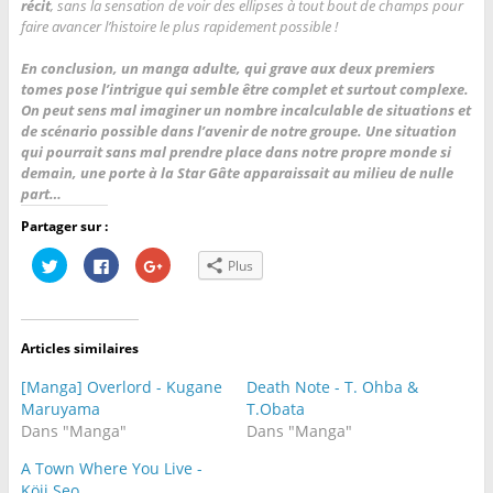
récit
, sans la sensation de voir des ellipses à tout bout de champs pour
faire avancer l’histoire le plus rapidement possible !
En conclusion, un manga adulte, qui grave aux deux premiers
tomes pose l’intrigue qui semble être complet et surtout complexe.
On peut sens mal imaginer un nombre incalculable de situations et
de scénario possible dans l’avenir de notre groupe. Une situation
qui pourrait sans mal prendre place dans notre propre monde si
demain, une porte à la Star Gâte apparaissait au milieu de nulle
part…
Partager sur :
C
C
C
Plus
l
l
l
i
i
i
q
q
q
u
u
u
e
e
e
z
z
z
Articles similaires
p
p
p
o
o
o
u
u
u
[Manga] Overlord - Kugane
Death Note - T. Ohba &
r
r
r
p
p
p
Maruyama
T.Obata
a
a
a
Dans "Manga"
Dans "Manga"
r
r
r
t
t
t
a
a
a
A Town Where You Live -
g
g
g
e
e
e
Köji Seo