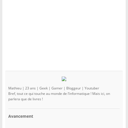
r
t
r
e
r
e
)
e
)
)
Mathieu | 23 ans | Geek | Gamer | Bloggeur | Youtuber
Bref, tout ce qui touche au monde de l’informatique ! Mais ici, on
parlera que de livres !
Avancement