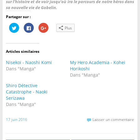
sur l’histoire et de voir jusqu’où ira le parcours de notre héros dans
sa nouvelle vie de Gobelin.
Partager sur :
C
C
C
Plus
l
l
l
i
i
i
q
q
q
u
u
u
e
e
e
z
z
z
Articles similaires
p
p
p
o
o
o
u
u
u
Nisekoi - Naoshi Komi
My Hero Academia - Kohei
r
r
r
p
p
p
Dans "Manga"
Horikoshi
a
a
a
Dans "Manga"
r
r
r
t
t
t
a
a
a
Shiro Détective
g
g
g
e
e
e
Catastrophe - Naoki
r
r
r
Serizawa
s
s
s
u
u
u
Dans "Manga"
r
r
r
T
F
G
w
a
o
i
c
o
17 juin 2016
Laisser un commentaire
t
e
g
t
b
l
e
o
e
r
o
+
(
k
(
o
(
o