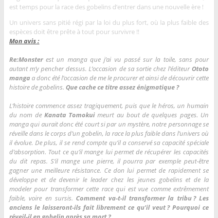
est temps pour la race des gobelins d’entrer dans une nouvelle ère !
Un univers sans pitié régi par la loi du plus fort, où la plus faible des
espèces doit être prête à tout pour survivre !!
Mon avis :
Re:Monster
est un manga que j’ai vu passé sur la toile, sans pour
autant m’y pencher dessus. L’occasion de sa sortie chez l’éditeur
Ototo
manga
a donc été l’occasion de me le procurer et ainsi de découvrir cette
histoire de gobelins.
Que cache ce titre assez énigmatique ?
L’histoire commence assez tragiquement, puis que le héros, un humain
du nom de
Kanata Tomokui
meurt au bout de quelques pages. Un
manga qui aurait donc été court si par un mystère, notre personnage se
réveille dans le corps d’un gobelin, la race la plus faible dans l’univers où
il évolue. De plus, il se rend compte qu’il a conservé sa capacité spéciale
d’absorption. Tout ce qu’il mange lui permet de récupérer les capacités
du dit repas. S’il mange une pierre, il pourra par exemple peut-être
gagner une meilleure résistance. Ce don lui permet de rapidement se
développe et de devenir le leader chez les jeunes gobelins et de la
modeler pour transformer cette race qui est vue comme extrêmement
faible, voire en sursis.
Comment va-t-il transformer la tribu ? Les
anciens le laisseront-ils fait librement ce qu’il veut ? Pourquoi ce
réveil-il en gobelin après sa mort ?