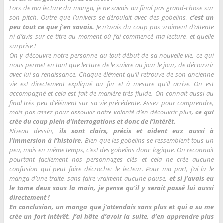
Lors de ma lecture du manga, je ne savais au final pas grand-chose sur
son pitch. Outre que l’univers se déroulait avec des gobelins,
c’est un
peu tout ce que j’en savais.
Je n’avais du coup pas vraiment d’attente
ni d’avis sur ce titre au moment où j’ai commencé ma lecture, et quelle
surprise !
On y découvre notre personne au tout début de sa nouvelle vie, ce qui
nous permet en tant que lecture de le suivre au jour le jour, de découvrir
avec lui sa renaissance. Chaque élément qu’il retrouve de son ancienne
vie est directement expliqué au fur et à mesure qu’il arrive. On est
accompagné et cela est fait de manière très fluide. On connait aussi au
final très peu d’élément sur sa vie précédente. Assez pour comprendre,
mais pas assez pour assouvir notre volonté d’en découvrir plus,
ce qui
crée du coup plein d’interrogations et donc de l’intérêt.
Niveau dessin,
ils sont clairs, précis et aident eux aussi à
l’immersion à l’histoire.
Bien que les gobelins se ressemblent tous un
peu, mais en même temps, c’est des gobelins donc logique. On reconnait
pourtant facilement nos personnages clés et cela ne crée aucune
confusion qui peut faire décrocher le lecteur. Pour ma part, j’ai lu le
manga d’une traite, sans faire vraiment aucune pause
, et si j’avais eu
le tome deux sous la main, je pense qu’il y serait passé lui aussi
directement !
En conclusion, un manga que j’attendais sans plus et qui a su me
crée un fort intérêt. J’ai hâte d’avoir la suite, d’en apprendre plus