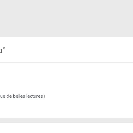
1
”
ue de belles lectures !