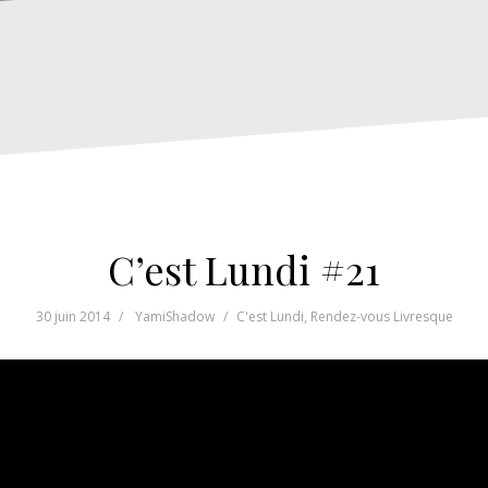
C’est Lundi #21
30 juin 2014
YamiShadow
C'est Lundi
,
Rendez-vous Livresque