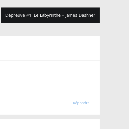
L’épreuve #1: Le Labyrinthe – James Dashner
Répondre