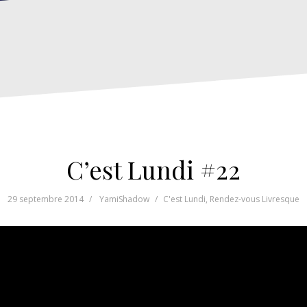
C’est Lundi #22
29 septembre 2014
YamiShadow
C'est Lundi
,
Rendez-vous Livresque