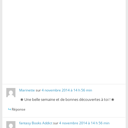
e
l
e
f
e
f
e
f
e
n
e
n
ê
n
ê
t
ê
t
r
t
r
e
r
e
)
e
)
)
Marinette
sur
4 novembre 2014 à 14 h 56 min
❀ Une belle semaine et de bonnes découvertes à toi ! ❀
Réponse
fantasy Books Addict
sur
4 novembre 2014 à 14 h 56 min