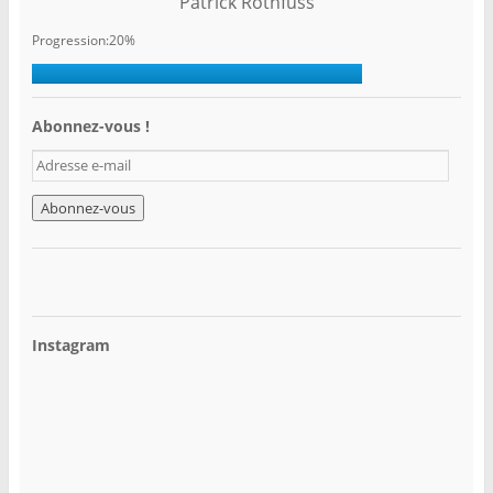
Patrick Rothfuss
Progression:20%
Abonnez-vous !
A
d
r
e
s
s
e
e
-
Instagram
m
a
i
l