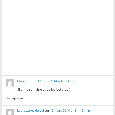
e
l
e
f
e
f
e
f
e
n
e
n
ê
n
ê
t
ê
t
r
t
r
e
r
e
)
e
)
)
Marinette
sur
17 mars 2014 à 18 h 16 min
Bonne semaine et belles lectures !
Réponse
Les lectures de Val
sur
17 mars 2014 à 18 h 17 min