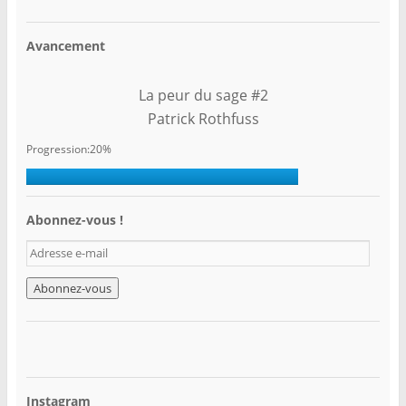
Avancement
La peur du sage #2
Patrick Rothfuss
Progression:20%
Abonnez-vous !
A
d
r
e
s
s
e
e
-
Instagram
m