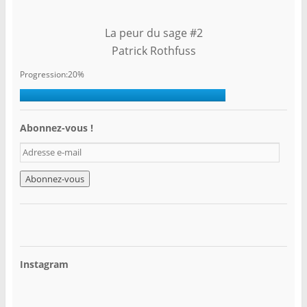
La peur du sage #2
Patrick Rothfuss
Progression:20%
Abonnez-vous !
A
d
r
e
s
s
e
e
-
Instagram
m
a
i
l