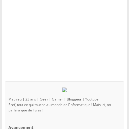
e
l
e
f
e
f
e
f
e
n
e
n
ê
n
ê
t
ê
t
r
t
r
e
r
e
)
e
)
)
Mathieu | 23 ans | Geek | Gamer | Bloggeur | Youtuber
Bref, tout ce qui touche au monde de l’informatique ! Mais ici, on
parlera que de livres !
Avancement