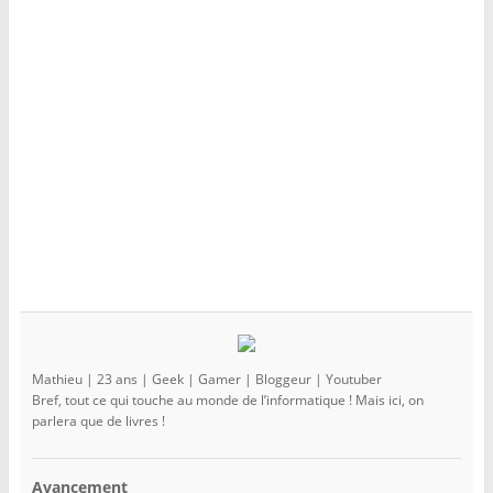
e
l
e
f
e
f
e
f
e
n
e
n
ê
n
ê
t
ê
t
r
t
r
e
r
e
)
e
)
)
Mathieu | 23 ans | Geek | Gamer | Bloggeur | Youtuber
Bref, tout ce qui touche au monde de l’informatique ! Mais ici, on
parlera que de livres !
Avancement