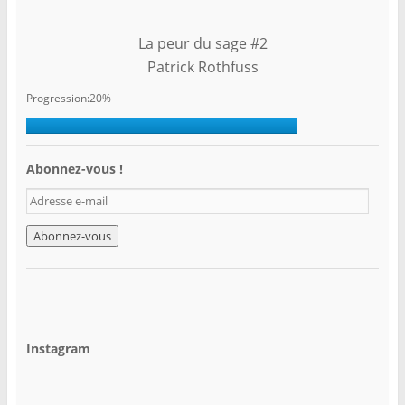
La peur du sage #2
Patrick Rothfuss
Progression:20%
Abonnez-vous !
A
d
r
e
s
s
e
e
-
Instagram
m
a
i
l