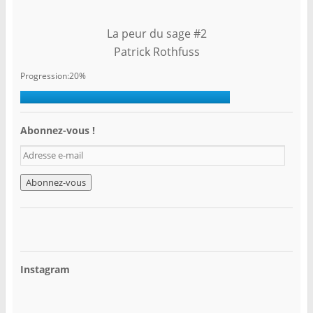
La peur du sage #2
Patrick Rothfuss
Progression:20%
Abonnez-vous !
A
d
r
e
s
s
e
e
-
Instagram
m
a
i
l