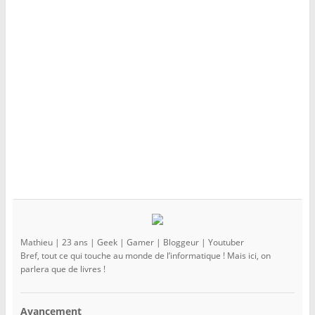
e
l
e
f
e
f
e
f
e
n
e
n
ê
n
ê
t
ê
t
r
t
r
e
r
e
)
e
)
)
Mathieu | 23 ans | Geek | Gamer | Bloggeur | Youtuber
Bref, tout ce qui touche au monde de l’informatique ! Mais ici, on
parlera que de livres !
Avancement