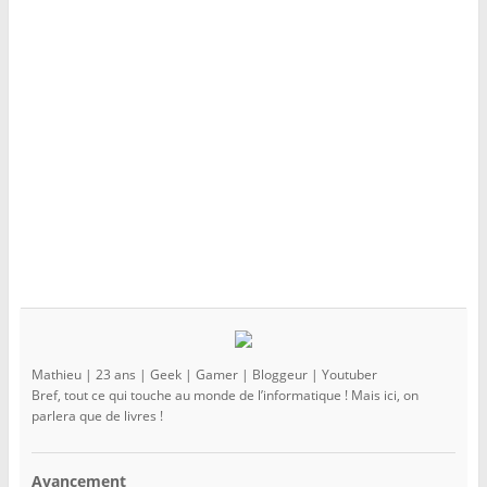
e
l
e
f
e
f
e
f
e
n
e
n
ê
n
ê
t
ê
t
r
t
r
e
r
e
)
e
)
)
Mathieu | 23 ans | Geek | Gamer | Bloggeur | Youtuber
Bref, tout ce qui touche au monde de l’informatique ! Mais ici, on
parlera que de livres !
Avancement