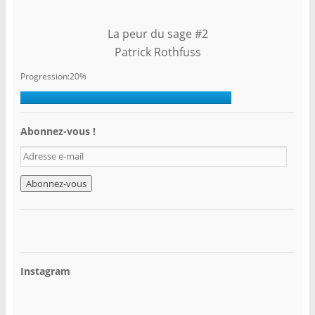
La peur du sage #2
Patrick Rothfuss
Progression:20%
Abonnez-vous !
A
d
r
e
s
s
e
e
-
Instagram
m
a
i
l