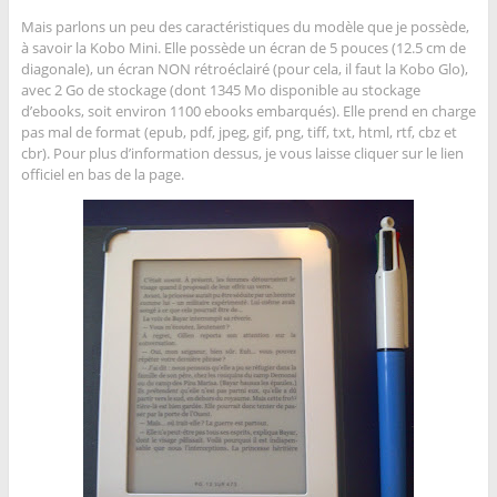
Mais parlons un peu des caractéristiques du modèle que je possède,
à savoir la Kobo Mini. Elle possède un écran de 5 pouces (12.5 cm de
diagonale), un écran NON rétroéclairé (pour cela, il faut la Kobo Glo),
avec 2 Go de stockage (dont 1345 Mo disponible au stockage
d’ebooks, soit environ 1100 ebooks embarqués). Elle prend en charge
pas mal de format (epub, pdf, jpeg, gif, png, tiff, txt, html, rtf, cbz et
cbr). Pour plus d’information dessus, je vous laisse cliquer sur le lien
officiel en bas de la page.