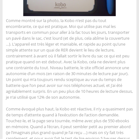
Comme montré sur la photo, la Kobo n’est pas du tout
encombrante, ce qui est pratique. Moi qui utilise pas mal les
transports en commun pour aller à la fac tous les jours, transporter
un pavé dans le sac, c’est lourd (et de plus, cela abîme la couverture
…). L’appareil est très léger et maniable, et rapide au point qu’une
simple attente sur un quai de RER devient le lieu de lecture,
contrairement à avant où il fallait sortir le livre du sac ce qui est peu
pratique quand on est debout. Avec la Kobo, cela ne devient plus
une contrainte du tout. Niveau batterie, le site officiel annonce une
autonomie d’un mois (en raison de 30 minutes de lecture par jour).
Un point qui m’a toujours rendu sceptique au vue du temps de
batterie que l’on peut avoir sur nos téléphones actuel, et j’ai été
agréablement surpris. En un peu plus de 10 heures de lecture dessus,
je n’ai utilisé que 12% de son autonomie.
Comme évoqué plus haut, la Kobo est réactive, il n’y a quasiment pas
de temps d’attente quand à l’exécution de l’action demandée.
Touchez-le, et la page sera tournée, même avec plus de 550 ebooks
en mémoire. Quand a l’écran, il peut sembler petit au premier abord
(je l’imaginais plus grand quand je l’ai reçu …) mais on s’y fait très
rapidement, et pour avoir fait le test de lire environ 5 heures dessus