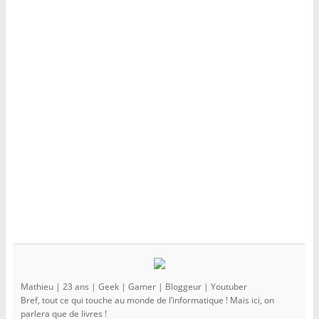
e
f
e
n
e
n
ê
n
ê
t
ê
t
r
t
r
e
r
e
)
e
)
)
Mathieu | 23 ans | Geek | Gamer | Bloggeur | Youtuber
Bref, tout ce qui touche au monde de l’informatique ! Mais ici, on
parlera que de livres !