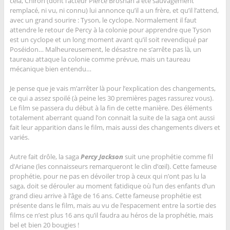
cela, Chiron (dont l’acteur Pierce Brosnan a été sauvagement
remplacé, ni vu, ni connu) lui annonce qu’il a un frère, et qu’il l’attend,
avec un grand sourire : Tyson, le cyclope. Normalement il faut
attendre le retour de Percy à la colonie pour apprendre que Tyson
est un cyclope et un long moment avant qu’il soit revendiqué par
Poséidon… Malheureusement, le désastre ne s’arrête pas là, un
taureau attaque la colonie comme prévue, mais un taureau
mécanique bien entendu…
Je pense que je vais m’arrêter là pour l’explication des changements,
ce qui a assez spoilé (à peine les 30 premières pages rassurez vous).
Le film se passera du début à la fin de cette manière. Des éléments
totalement aberrant quand l’on connait la suite de la saga ont aussi
fait leur apparition dans le film, mais aussi des changements divers et
variés.
Autre fait drôle, la saga
Percy Jackson
suit une prophétie comme fil
d’Ariane (les connaisseurs remarqueront le clin d’œil). Cette fameuse
prophétie, pour ne pas en dévoiler trop à ceux qui n’ont pas lu la
saga, doit se dérouler au moment fatidique où l’un des enfants d’un
grand dieu arrive à l’âge de 16 ans. Cette fameuse prophétie est
présente dans le film, mais au vu de l’espacement entre la sortie des
films ce n’est plus 16 ans qu’il faudra au héros de la prophétie, mais
bel et bien 20 bougies !