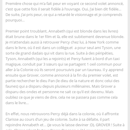
Première chose qui m’a fait peur en voyant ce second volet annoncé,
c’est que cette fois il serait fidèle à l’ouvrage. Oui, j’ai bien dit fidèle…
De suite, j’ai pris peur, ce qui a retardé le visionnage et je comprends
pourquoi…
Premier point troublant, Annabeth (qui est blonde dans les livres)
était brune dans le 1er film et là, elle est subitement devenue blonde.
Je m’attendais aussi à retrouver Percy chez lui, à New York comme
dans le livre, où il est dans un collège,et a pour seul ami Tyson, une
sorte de grand dadais qui vit dans la rue. Suite à des péripéties,
Tyson, Annabeth (qui les a rejoints) et Percy fuient à bord d’un taxi
magique, conduit par 3 sœurs qui se partagent 1 oeil commun pour
aller à la Colonie où ils seront poursuivis par un taureau. Il y apprend
ensuite que Grover, comme annoncé à la fin du premier volet, est
partie rechercher le dieu Pan (le dieu de la nature et donc celui des
faunes) qui a disparu depuis plusieurs millénaires. Mais Grover a
disparu des ondes et personne ne sait ce qu’il est devenu. Mais
oubliez ce que je viens de dire, cela ne se passera pas comme cela
dans le livre…
En effet, nous retrouvons Percy déjà dans la colonie, où il affronte
Clarisse au cours d’un jeu de colonie. Suite à sa défaite, il part
rejoindre Annabeth et… (Je vous le laisse deviner :D), GROVER ! Suite à