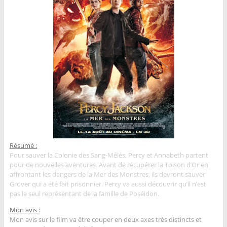
Résumé :
Pour sauver la Colonie des Sang-Mêlés, Percy et Annabeth partent
pour de nouvelles aventures. Avant de récupérer la Toison d’Or en
affrontant les dangers de la Mer des Monstres, ils devront sauver
Grover qui a été fait prisonnier. Percy va aussi découvrir qu’il n’est
pas le seul représentant de la famille de Poséidon.
Mon avis :
Mon avis sur le film va être couper en deux axes très distincts et