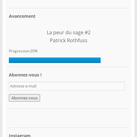
Avancement
La peur du sage #2
Patrick Rothfuss
Progression:20%
Abonnez-vous !
A
d
r
e
s
s
e
e
-
Instagram
m