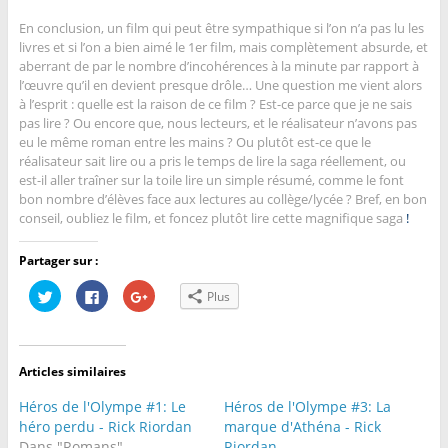
En conclusion, un film qui peut être sympathique si l’on n’a pas lu les
livres et si l’on a bien aimé le 1er film, mais complètement absurde, et
aberrant de par le nombre d’incohérences à la minute par rapport à
l’œuvre qu’il en devient presque drôle… Une question me vient alors
à l’esprit : quelle est la raison de ce film ? Est-ce parce que je ne sais
pas lire ? Ou encore que, nous lecteurs, et le réalisateur n’avons pas
eu le même roman entre les mains ? Ou plutôt est-ce que le
réalisateur sait lire ou a pris le temps de lire la saga réellement, ou
est-il aller traîner sur la toile lire un simple résumé, comme le font
bon nombre d’élèves face aux lectures au collège/lycée ? Bref, en bon
conseil, oubliez le film, et foncez plutôt lire cette magnifique saga
!
Partager sur :
C
C
C
Plus
l
l
l
i
i
i
q
q
q
u
u
u
e
e
e
z
z
z
Articles similaires
p
p
p
o
o
o
u
u
u
Héros de l'Olympe #1: Le
Héros de l'Olympe #3: La
r
r
r
p
p
p
héro perdu - Rick Riordan
marque d'Athéna - Rick
a
a
a
Dans "Romans"
Riordan