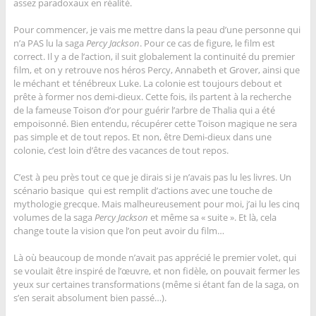
assez paradoxaux en réalité.
Pour commencer, je vais me mettre dans la peau d’une personne qui
n’a PAS lu la saga
Percy Jackson
. Pour ce cas de figure, le film est
correct. Il y a de l’action, il suit globalement la continuité du premier
film, et on y retrouve nos héros Percy, Annabeth et Grover, ainsi que
le méchant et ténébreux Luke. La colonie est toujours debout et
prête à former nos demi-dieux. Cette fois, ils partent à la recherche
de la fameuse Toison d’or pour guérir l’arbre de Thalia qui a été
empoisonné. Bien entendu, récupérer cette Toison magique ne sera
pas simple et de tout repos. Et non, être Demi-dieux dans une
colonie, c’est loin d’être des vacances de tout repos.
C’est à peu près tout ce que je dirais si je n’avais pas lu les livres. Un
scénario basique qui est remplit d’actions avec une touche de
mythologie grecque. Mais malheureusement pour moi, j’ai lu les cinq
volumes de la saga
Percy Jackson
et même sa « suite ». Et là, cela
change toute la vision que l’on peut avoir du film…
Là où beaucoup de monde n’avait pas apprécié le premier volet, qui
se voulait être inspiré de l’œuvre, et non fidèle, on pouvait fermer les
yeux sur certaines transformations (même si étant fan de la saga, on
s’en serait absolument bien passé…).