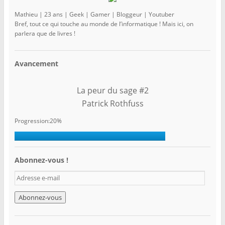
Mathieu | 23 ans | Geek | Gamer | Bloggeur | Youtuber
Bref, tout ce qui touche au monde de l’informatique ! Mais ici, on
parlera que de livres !
Avancement
La peur du sage #2
Patrick Rothfuss
Progression:20%
Abonnez-vous !
A
d
r
e
s
s