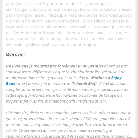
partager sa cellule ? Et pourquoi semble-t-il ignorer qui elle
est ?
L’organisme tout-puissant qui régit le monde de Juliette n’hésite
pas à tuer pour asservir le peuple. Mais ce que désire par-dessus tout
Warner, le fils de son leader, c’est Juliette. La malédiction qui pèse sur
la jeune fille est pour lui une arme inestimable.
Seulement Juliette n’a
pas l’intention de se laisser faire. Après une vie de paria, elle trouve
pour la première fois le courage de se battre et de rêver à un avenir
avec celui qu’elle croyait avoir perdu pour toujours…
M
on avis :
Un livre que je n’aurais pas forcément lu au premier
abord de par
son style assez différent de ce que j’ai l’habitude de lire. J’ai pu voir de
nombreuses fois cette saga revenir sur le blog de
Mathieu d’
Enjoy
Book
qui est un vrai fan de l’œuvre de
Tehereh Mafi
. C’était aussi sans
compter sur une personne proche de mon entourage, elle aussi fan de
cette saga, qui m’a mis entre les mains les trois tomes de la saga me
forçant enfin a les lire, maintenant qu’ils n’étaient pas loin.
L’histoire de Juliette est assez sombre, elle est seule en prison alors que la
guerre règne en dehors de sa cellule, depuis 264 jours pour être exact. Et
pourtant tout son quotidien va changer avec l’arrivée d’Adam dans sa
cellule. Ce dernier est lui aussi prisonnier, mais ne semble pas
reconnaître la jeune fille. Et pourtant ils se connaissent depuis toujours…