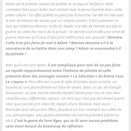
Adam est le premier amour de Juliette, et ce depuis l’enfance. Mais
comment faire pour éviter tout contact avec le jeune homme dans cette
petite cellule ? En effet Juliette ne peut pas le toucher car elle est née avec
le don de blesser les autres par un simple contact. C’est justement ce
don qui intéresse Warner, le fils du leader à la tête de l’armée qui fait la
guerre au-delà des murs de la prison. Ce dernier voit en elle une arme de
guerre massive qu’il veut à tout prix mettre sous son pouvoir !
Arrivera-
t-elle à ne pas faire de mal à Adam ? Warner réussira-t-il à la
convaincre de se battre dans son camp ? Adam se souviendra-t-il
de Juliette ?
Bien qu’il soit sorti avant,
il est compliqué pour moi de ne pas faire
un rapide rapprochement entre l’histoire de Juliette et celle
présente dans des ouvrages comme « La Sélection » de Kierra Cass,
Le « Joyau ».
Peut-être est-ce par le style d’univers assez proche, un
monde où une jeune femme est mise en avant, dans un jeu de triangle
de pouvoir, où pas mal de monde veulent l’avoir pour eux et sous leur
contrôle pour différentes raisons. Un livre qui n’est pas forcement parmi
ceux que j’aurais pris dans les rayons d’une librairie, mais aussi
étonnant que cela puisse l’être, j’ai passé un bon moment aux côtés de
nos personnages, plus particulièrement durant la première partie du
récit.
C’est le genre de livre léger, qui se lit sans aucun problème,
sans avoir besoin de beaucoup de réflexion.