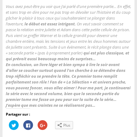
Vous avez peut-être pu voir que j’ai parlé d’une première partie… En effet,
et sans trop en dire pour ne pas trop en dévoiler sur l’histoire et du coup
gâcher le plaisir à tous ceux qui souhaiteraient se plonger dans
l’aventure,
le début est assez intrigant.
On veut savoir comment se
passe la relation entre Juliette et Adam dans cette petite cellule de prison.
Puis vient se greffer Warner et la cellule grandit pour devenir une
chambre entière, mais les tensions et jeux entre les deux hommes autour
de Juliette sont présents. Suite à un évènement, le récit plonge dans une
« seconde partie » (pas à proprement parler)
qui est plus classique, et
qui prévoit aussi beaucoup moins de surprises…
En conclusion, un livre léger et bien sympa à lire le soir avant
d’aller se coucher surtout quand l’on cherche à se détendre dans
trop réfléchir ou se prendre la tête. Ce premier tome remplit
parfaitement son rôle ! Fan de « La Sélection » et univers proche,
vous pouvez foncer, vous allez aimer ! Pour ma part, je continuerai
la série avec le second volume, bien que la seconde partie du
premier tome me fasse un peu peur sur la suite de la série…
J’espère que mes craintes ne se réaliseront pas…
Partager sur :
C
C
C
Plus
l
l
l
i
i
i
q
q
q