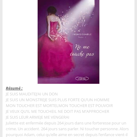
Résumé :
JE SUIS MAUDITE
J’AI UN DON
JE SUIS UN MONSTRE
JE SUIS PLUS FORTE QU’UN HOMME
MON TOUCHER EST MORTEL
MON TOUCHER EST POUVOIR
JE VEUX QU’IL ME TOUCHE
IL NE DOIT PAS M’APPROCHER
JE SUIS LEUR ARME
JE ME VENGERAI
Juliette est enfermée depuis 264 jours dans une forteresse pour un
crime. Un accident. 264 jours sans parler. Ni toucher personne. Alors
pourquoi Adam, celui qu’elle aime en secret depuis l’enfance vient-il