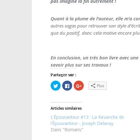
pas imaginé la fin autrement !
Quant à la plume de l’auteur, elle m’a c
autres sagas pour retrouver son style d’écri
que du positif, donc cela motive encore plus
En conclusion, un très bon livre avec une 
savoir plus sur ses travaux !
Partager sur :
C
C
C
Plus
l
l
l
i
i
i
q
q
q
u
u
u
e
e
e
z
z
z
Articles similaires
p
p
p
o
o
o
L’Épouvanteur #13 : La Revanche de
u
u
u
r
r
r
l’Épouvanteur - Joseph Delanay
p
p
p
Dans "Romans"
a
a
a
r
r
r
t
t
t