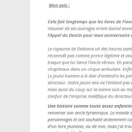
Mon avis :
Cela fait longtemps que les livres de Fion
résumer de ses ouvrages m’ont donné envie d
l’Appel du Destin pour mon anniversaire q
Le royaume de Destonia vit des heures sombre
reconnaît pas comme prince légitime et veu
traque que lui lance l’oncle véreux. En par
chapiteaux dans un cirque ambulant. Enfin, 
Le jeune homme a le don d’entendre les pen
directeur. Notre jeune ami ne l’entend pas de
mais aussi du coup sur la sienne suis au m
s’enfuir de l’emprise maléfique du directeur
Une histoire somme toute assez enfantine,
renverser son oncle tyrannique. Le monde es
personnages et ont souhaité ardemment connaît
d’un livre jeunesse, ou de moi, mais j’ai t