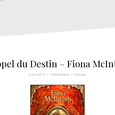
ppel du Destin – Fiona McIn
2 mai 2014
YamiShadow
Romans