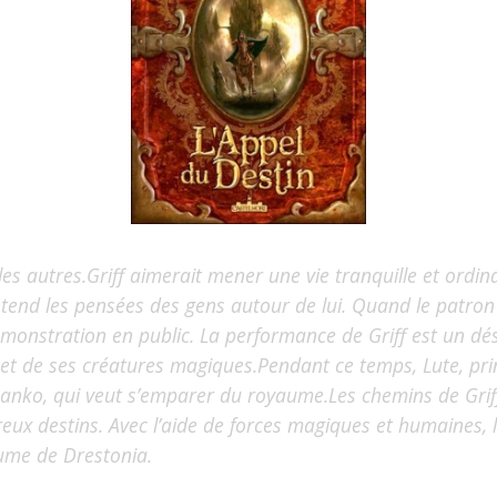
es autres.
Griff aimerait mener une vie tranquille et ordin
ntend les pensées des gens autour de lui. Quand le patron d
 démonstration en public. La performance de Griff est un désa
 et de ses créatures magiques.
Pendant ce temps, Lute, pri
Janko, qui veut s’emparer du royaume.
Les chemins de Griff
ux destins. Avec l’aide de forces magiques et humaines, 
ume de Drestonia.