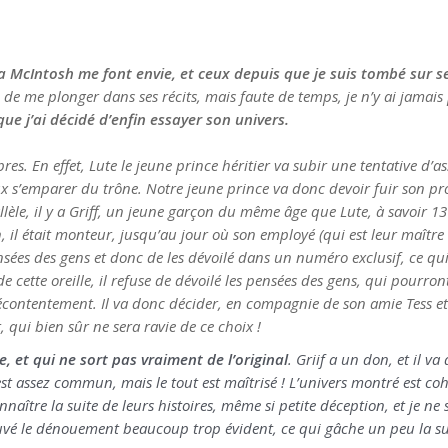
a McIntosh me font envie, et ceux depuis que je suis tombé sur se
e me plonger dans ses récits, mais faute de temps, je n’y ai jamais 
ue j’ai décidé d’enfin essayer son univers.
s. En effet, Lute le jeune prince héritier va subir une tentative d’as
x s’emparer du trône. Notre jeune prince va donc devoir fuir son pr
allèle, il y a Griff, un jeune garçon du même âge que Lute, à savoir 
il était monteur, jusqu’au jour où son employé (qui est leur maître e
sées des gens et donc de les dévoilé dans un numéro exclusif, ce q
 cette oreille, il refuse de dévoilé les pensées des gens, qui pourront
écontentement. Il va donc décider, en compagnie de son amie Tess et
, qui bien sûr ne sera ravie de ce choix !
 et qui ne sort pas vraiment de l’original
. Griif a un don, et il v
t assez commun, mais le tout est maîtrisé ! L’univers montré est coh
re la suite de leurs histoires, même si petite déception, et je ne sai
rouvé le dénouement beaucoup trop évident, ce qui gâche un peu la su