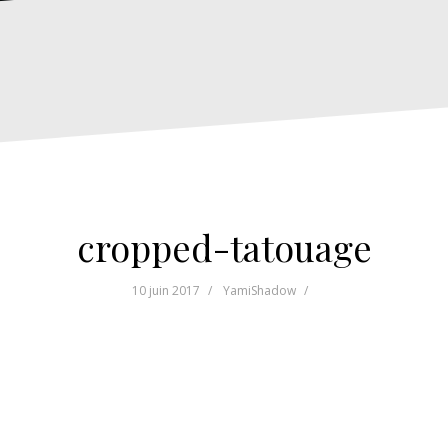
cropped-tatouage
10 juin 2017
YamiShadow