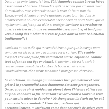
Dans un premier temps, le héros,
Yûhi Amamiya semble être un héros
assez banal et bateau.
C’est-à-dire qu’il ne semble pas vraiment avoir
de motivation, mais cela serait vendre la peau de l’ours trop tôt.
Effectivement, il faudra attendre quelques pages tournées dans le
premier volume pour voir la véritable personnalité de notre héros, qui va
rapidement tout faire pour aider et protéger Samidare.
Notre héros va
aussi se révéler avoir une personnalité assez sombre, et tend plus
vers le camp des méchants si l’on se place dans la nuance bien/mal
traditionnelle !
Samidara quant à elle, qui est aussi l’héroïne, puisque le manga porte
son nom, est elle aussi un personnage assez curieux.
Elle semble
d’aspect être une jeune fille totalement niaise, enfantine, comme
tout enfant de son âge en réalité.
Et pourtant, elle est la seule à
réussir à venir à bout des Monstres de boues à mains nues.
Paradoxalement, elle a même tendance à protéger son chevalier…
En conclusion, un manga qui s’annonce bien prometteur et ceux
grâce à la personnalité assez étonnante des deux protagonistes.
On se retrouve ainsi rapidement plongé dans l’histoire et l’on veut
au final connaître la fin, et surtout s’ils arriveront à sauver la terre
pour ensuite mieux la détruire ? Où changeront-ils d’avis au fur et à
mesure de leurs combats ? Pleins de questions qui,
personnellement, m’intriguent et me donnent envie de suivre cette