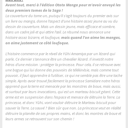
Avant tout, merci à l’édition Ototo Manga pour m’avoir envoyé les
deux premiers tomes de la Saga !
La couverture du tome un, puisqu’il s’agit toujours du premier avis sur
un livre ou manga, donne l’aspect d’une histoire assez jeune au vu du
dessin de couverture. Mais un dessin jeune, mais efficace et sombre,
dans un cadre joli et qui attire l’œil. Le résumé nous annonce une
histoire assez bizarre, et loufoque,
mais quand l’on aime les mangas,
on aime justement ce côté loufoque.
L’histoire commence par le réveil de Yûhi Amamiya par un lézard qui
parle. Ce dernier s’annonce être un chevalier lézard. Il investit notre
héros d’une mission : protéger la princesse. Pour cela, il se retrouve avec
une bague qui lui donne des pouvoirs de télékinésie, mais comme tout
pouvoir, il faut apprendre à l’utiliser, ce qui ne semble pas être une tache
simple. Après avoir trouvé facilement la princesse Samidare notre héros
apprend que la terre est menacée par les monstres de boue, mais aussi,
et surtout par leurs invocations, qui est un marteau biscuit géant. Cette
arme est en suspension dans l’espace et menace de détruire la Terre. La
princesse, et donc Yûhi, vont vouloir détruire le Marteau biscuit pour
sauver la Terre. La sauvé ? Bien sûr que non. La princesse veut en réalité
détruire la planète de ses propres mains, et donc les montres de boue et
leurs armes se retrouvent sur son chemin !