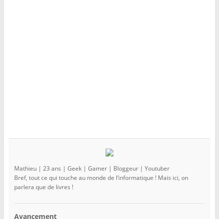
e
l
e
f
e
f
e
f
e
n
e
n
ê
n
ê
t
ê
t
r
t
r
e
r
e
)
e
)
)
Mathieu | 23 ans | Geek | Gamer | Bloggeur | Youtuber
Bref, tout ce qui touche au monde de l’informatique ! Mais ici, on
parlera que de livres !
Avancement