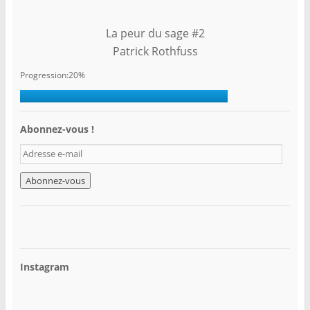
La peur du sage #2
Patrick Rothfuss
Progression:20%
Abonnez-vous !
A
d
r
e
s
s
e
e
-
Instagram
m
a
i
l