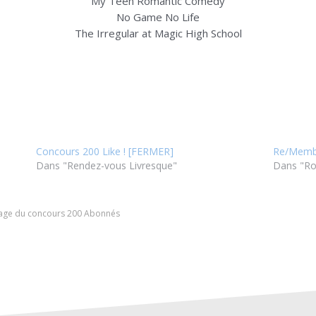
My Teen Romantic Comedy
No Game No Life
The Irregular at Magic High School
Concours 200 Like ! [FERMER]
Re/Membe
Dans "Rendez-vous Livresque"
Dans "R
Tirage du concours 200 Abonnés