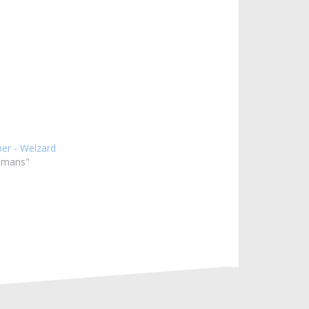
r - Welzard
omans"