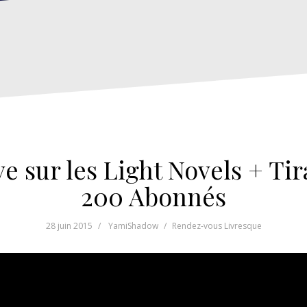
ve sur les Light Novels + T
200 Abonnés
28 juin 2015
YamiShadow
Rendez-vous Livresque