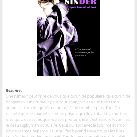
Résumé :
Une rumeur peut faire de vous quelqu’un de populaire, quelqu’un de
dangereux. Une rumeur peut tout changer.
Ses yeux noirs trop
grands et trop maquillés en ont déjà fait trembler plus d’un. On
raconte que ses parents sont en prison, qu’elle a tabassé à mort un
mec qui a osé se moquer de son prénom. Elle, c’est Sandre River.
Il est
le beau rugbyman populaire. Celui qui sort avec la sublime et trop
prude Marcy Cheparde, celui qui fait baver d’envie toutes les filles.
Lui, c’est Josh Anderson.
Jamais, Sandre ne reconnaîtra qu’il lui plait.