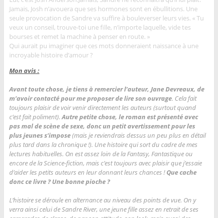
Jamais, Josh n’avouera que ses hormones sont en ébullitions. Une
seule provocation de Sandre va suffire à bouleverser leurs vies. « Tu
veux un conseil, trouve-toi une fille, n’importe laquelle, vide tes
bourses et remet la machine à penser en route. »
Qui aurait pu imaginer que ces mots donneraient naissance à une
incroyable histoire d’amour ?
Mon avis :
Avant toute chose, je tiens à remercier l’auteur, Jane Devreaux, de
m’avoir contacté pour me proposer de lire son ouvrage
. Cela fait
toujours plaisir de voir venir directement les auteurs (surtout quand
c’est fait poliment).
Autre petite chose, le roman est présenté avec
pas mal de scène de sexe, donc un petit avertissement pour les
plus jeunes s’impose
(mais je reviendrais dessus un peu plus en détail
plus tard dans la chronique !). Une histoire qui sort du cadre de mes
lectures habituelles. On est assez loin de la Fantasy, Fantastique ou
encore de la Science-fiction, mais c’est toujours avec plaisir que j’essaie
d’aider les petits auteurs en leur donnant leurs chances !
Que cache
donc ce livre ? Une bonne pioche ?
L’histoire se déroule en alternance au niveau des points de vue. On y
verra ainsi celui de Sandre River, une jeune fille assez en retrait de ses