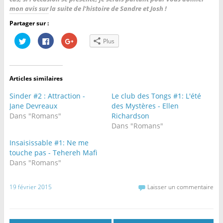
mon avis sur la suite de l’histoire de Sandre et Josh !
Partager sur :
C
C
C
Plus
l
l
l
i
i
i
q
q
q
u
u
u
e
e
e
z
z
z
Articles similaires
p
p
p
o
o
o
u
u
u
Sinder #2 : Attraction -
Le club des Tongs #1: L'été
r
r
r
p
p
p
Jane Devreaux
des Mystères - Ellen
a
a
a
Dans "Romans"
Richardson
r
r
r
t
t
t
Dans "Romans"
a
a
a
g
g
g
e
e
e
Insaisissable #1: Ne me
r
r
r
touche pas - Tehereh Mafi
s
s
s
u
u
u
Dans "Romans"
r
r
r
T
F
G
w
a
o
i
c
o
19 février 2015
Laisser un commentaire
t
e
g
t
b
l
e
o
e
r
o
+
(
k
(
o
(
o