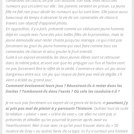
camarades de classe, de par son attitude, son look, mais aussi des
rumeurs qui circulent sur elle : Ses parents seraient en prison. La jeune
fille ne fait rien pour abolir les rumeurs qui lui vont bien. Elle passe aussi
beaucoup de temps à observer la vie de ses camarades de classe à
travers son objectif d’appareil photo.
En opposition, il y a Josh, présenté comme un séduisant jeune homme,
déjà en couple avec l’une des plus belles filles de la promotion, mais la
jeune demoiselle veut rester chaste jusqu’au mariage, ce qui n’est pas
forcement au gout du jeune homme qui veut faire comme tous ses
camarades de classer et ainsi gouter le fruit interdit.
Suite à un exposé ensemble, les deux jeunes élèves vont se retrouver
dans la même pièce, et vont voir que les préjuger sur l’un et l’autre vont
ne pas forcement être le reflet de la vérité. Commence alors un jeu assez
dangereux entre eux. Un jeu qui risque de faire pas mal de dégâts s’il
vient a éclaté au grand jour.
Comment évolueront leurs jeux ? Réussiront-ils à rester dans les
limites ? Tomberont-ils dans l’excès ? Où cela les conduira-t-il ?
Je ne suis pas forcément un expert de ce genre de lecture, et
pourtant j’y
ai pris pas mal de plaisir à y parcourir l’histoire.
Oublier tout de suite
la relation « plaisir » avec « scène de sexe », car elles ne sont pas si
présentes et détailler qu’on pourrait le penser après avoir vu
l’avertissement. Rien à voir avec ce qu’on peut trouver dans du « 50
nuance de Grey » ou autres livres de ce type. Ici il y a surtout une histoire