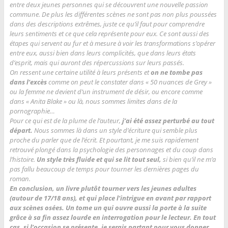
entre deux jeunes personnes qui se découvrent une nouvelle passion
commune. De plus les différentes scènes ne sont pas non plus poussées
dans des descriptions extrêmes, juste ce qu’il faut pour comprendre
leurs sentiments et ce que cela représente pour eux. Ce sont aussi des
étapes qui servent au fur et à mesure à voir les transformations s’opérer
entre eux, aussi bien dans leurs complicités, que dans leurs états
d’esprit, mais qui auront des répercussions sur leurs passés.
On ressent une certaine utilité à leurs présents et
on ne tombe pas
dans l’excès
comme on peut le constater dans « 50 nuances de Grey »
ou la femme ne devient d’un instrument de désir, ou encore comme
dans « Anita Blake » ou là, nous sommes limites dans de la
pornographie…
Pour ce qui est de la plume de l’auteur,
j’ai été assez perturbé au tout
départ.
Nous sommes là dans un style d’écriture qui semble plus
proche du parler que de l’écrit. Et pourtant, je me suis rapidement
retrouvé plongé dans la psychologie des personnages et du coup dans
l’histoire.
Un style très fluide et qui se lit tout seul,
si bien qu’il ne m’a
pas fallu beaucoup de temps pour tourner les dernières pages du
roman.
En conclusion, un livre plutôt tourner vers les jeunes adultes
(autour de 17/18 ans), et qui place l’intrigue en avant par rapport
aux scènes osées. Un tome un qui ouvre aussi la porte à la suite
grâce à sa fin assez lourde en interrogation pour le lecteur. En tout
cas, si l’occasion se présente, je serais partant pour vous donner