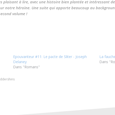
 plaisant à lire, avec une histoire bien plantée et intéressant de
 notre héroïne. Une suite qui apporte beaucoup au background d
 second volume !
Epouvanteur #11: Le pacte de Sliter - Joseph
La fauch
Delaney
Dans "R
Dans "Romans"
ddershins