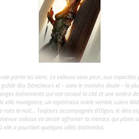
nde parmi les siens. La voleuse sans peur, aux capacités 
a guilde des Dénicheurs et – sans le moindre doute – la pl
anges événements qui ont secoué la cité et une ombre de
 la ville manigance, un mystérieux noble semble suivre Wid
s rues la nuit…
Toujours accompagnée d’Olgun, le dieu esp
 devenue voleuse va devoir affronter la menace qui plane su
ù elle a pourtant quelques alliés inattendus.