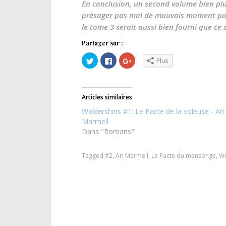
En conclusion, un second volume bien plus
présager pas mal de mauvais moment pour
le tome 3 serait aussi bien fourni que ce
Partager sur :
C
C
C
Plus
l
l
l
i
i
i
q
q
q
u
u
u
e
e
e
z
z
z
Articles similaires
p
p
p
o
o
o
Widdershins #1: Le Pacte de la voleuse - Ari
u
u
u
r
r
r
Marmell
p
p
p
Dans "Romans"
a
a
a
r
r
r
t
t
t
a
a
a
Tagged
g
#2
,
g
Ari Marmell
g
,
Le Pacte du mensonge
,
Wi
e
e
e
r
r
r
s
s
s
u
u
u
r
r
r
T
F
G
w
a
o
i
c
o
t
e
g
t
b
l
e
o
e