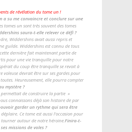
ments de révélation du tome un !
in a su me convaincre et conclure sur une
es tomes un sont très souvent des tomes
ddershins saura-t-elle relever ce défi ?
re, Widdershins avait aussi repris et
nne guilde. Widdershins est connu de tous
cette dernière fait maintenant partie de
rtis pour une vie tranquille pour notre
spérait du coup être tranquille se revoit à
re voleuse devrait être sur ses gardes pour
r toutes. Heureusement, elle pourra compter
eau mystère ?
permettait de construire la partie »
 nous connaissons déjà son histoire de par
pouvoir garder un rythme qui sera être
éplaire. Ce tome est aussi l’occasion pour
de tourner autour de notre héroïne.
Finira-t-
e ses missions de voles ?