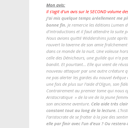
Mon avis:
Il s’agit d’un avis sur le SECOND volume d
J’ai mis quelque temps
réellement me pl
à
bonne fin.
Je remercie les éditions Lumen d
d’introductions et il faut attendre la suite 
Nous avions quitté Widdershins juste après
rouvert la taverne de son amie fraîchement 
dans ce monde de la nuit. Une voleuse hors 
celle des Dénicheurs, une guilde qui n’a pa
bandit. Et pourtant… Elle qui vient de réuss
nouveau attaquer par une autre créature qui 
ne pas alerter les gardes du nouvel évêque
une fois de plus sur l’aide d’Olgun, son fidè
Contrairement au premier tome qui nous off
Aristocratique » de la vie de la jeune femm
son ancienne aventure.
Cela aide très cla
constant tout au long de la lecture.
L’his
l’aristocrate de se frotter à la joie des se
elle par finir avec l’un d’eux ? Ou restera