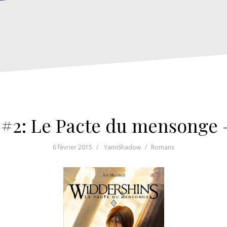
#2: Le Pacte du mensonge 
6 février 2015
YamiShadow
Romans