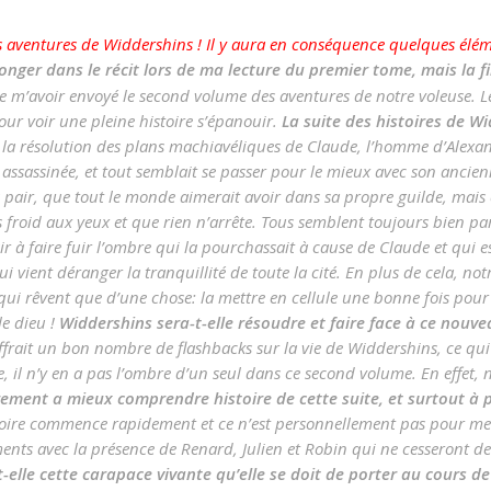
es aventures de Widdershins ! Il y aura en conséquence quelques élé
onger dans le récit lors de ma lecture du premier tome, mais la f
e m’avoir envoyé le second volume des aventures de notre voleuse. L
pour voir une pleine histoire s’épanouir.
La suite des histoires de Wi
 la résolution des plans machiavéliques de Claude, l’homme d’Alexand
assassinée, et tout semblait se passer pour le mieux avec son ancie
pair, que tout le monde aimerait avoir dans sa propre guilde, mais 
s froid aux yeux et que rien n’arrête. Tous semblent toujours bien pa
ir à faire fuir l’ombre qui la pourchassait à cause de Claude et qui e
vient déranger la tranquillité de toute la cité. En plus de cela, not
 qui rêvent que d’une chose: la mettre en cellule une bonne fois pou
le dieu !
Widdershins sera-t-elle résoudre et faire face à ce nouv
rait un bon nombre de flashbacks sur la vie de Widdershins, ce qui 
e, il n’y en a pas l’ombre d’un seul dans ce second volume. En effet,
irement a mieux comprendre histoire de cette suite, et surtout à 
toire commence rapidement et ce n’est personnellement pas pour me d
ntiments avec la présence de Renard, Julien et Robin qui ne cesseront 
-t-elle cette carapace vivante qu’elle se doit de porter au cours d