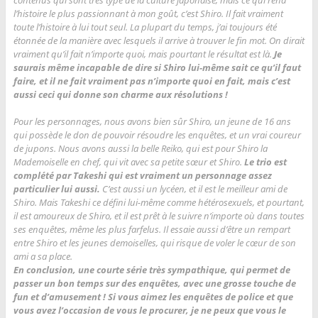
contenus qui sont très type de la culture japonaise, mais ce qui rend
l’histoire le plus passionnant à mon goût, c’est Shiro. Il fait vraiment
toute l’histoire à lui tout seul. La plupart du temps, j’ai toujours été
étonnée de la manière avec lesquels il arrive à trouver le fin mot. On dirait
vraiment qu’il fait n’importe quoi, mais pourtant le résultat est là.
Je
saurais même incapable de dire si Shiro lui-même sait ce qu’il faut
faire, et il ne fait vraiment pas n’importe quoi en fait, mais c’est
aussi ceci qui donne son charme aux résolutions !
Pour les personnages, nous avons bien sûr Shiro, un jeune de 16 ans
qui possède le don de pouvoir résoudre les enquêtes, et un vrai coureur
de jupons. Nous avons aussi la belle Reiko, qui est pour Shiro la
Mademoiselle en chef, qui vit avec sa petite sœur et Shiro.
Le trio est
complété par Takeshi qui est vraiment un personnage assez
particulier lui aussi.
C’est aussi un lycéen, et il est le meilleur ami de
Shiro. Mais Takeshi ce défini lui-même comme hétérosexuels, et pourtant,
il est amoureux de Shiro, et il est prêt à le suivre n’importe où dans toutes
ses enquêtes, même les plus farfelus. Il essaie aussi d’être un rempart
entre Shiro et les jeunes demoiselles, qui risque de voler le cœur de son
ami a sa place.
En conclusion, une courte série très sympathique, qui permet de
passer un bon temps sur des enquêtes, avec une grosse touche de
fun et d’amusement ! Si vous aimez les enquêtes de police et que
vous avez l’occasion de vous le procurer, je ne peux que vous le