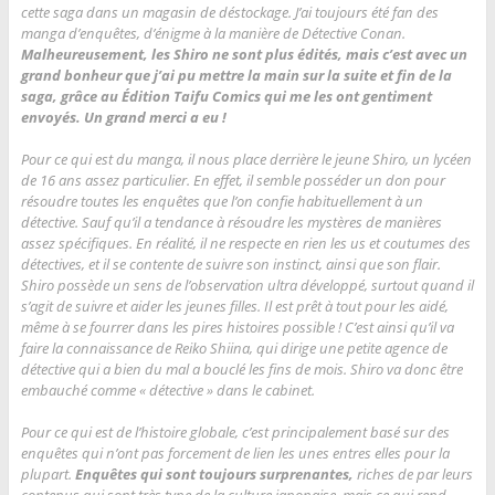
cette saga dans un magasin de déstockage. J’ai toujours été fan des
manga d’enquêtes, d’énigme à la manière de Détective Conan.
Malheureusement, les Shiro ne sont plus édités, mais c’est avec un
grand bonheur que j’ai pu mettre la main sur la suite et fin de la
saga, grâce au Édition Taifu Comics qui me les ont gentiment
envoyés. Un grand merci a eu !
Pour ce qui est du manga, il nous place derrière le jeune Shiro, un lycéen
de 16 ans assez particulier. En effet, il semble posséder un don pour
résoudre toutes les enquêtes que l’on confie habituellement à un
détective. Sauf qu’il a tendance à résoudre les mystères de manières
assez spécifiques. En réalité, il ne respecte en rien les us et coutumes des
détectives, et il se contente de suivre son instinct, ainsi que son flair.
Shiro possède un sens de l’observation ultra développé, surtout quand il
s’agit de suivre et aider les jeunes filles. Il est prêt à tout pour les aidé,
même à se fourrer dans les pires histoires possible ! C’est ainsi qu’il va
faire la connaissance de Reiko Shiina, qui dirige une petite agence de
détective qui a bien du mal a bouclé les fins de mois. Shiro va donc être
embauché comme « détective » dans le cabinet.
Pour ce qui est de l’histoire globale, c’est principalement basé sur des
enquêtes qui n’ont pas forcement de lien les unes entres elles pour la
plupart.
Enquêtes qui sont toujours surprenantes,
riches de par leurs