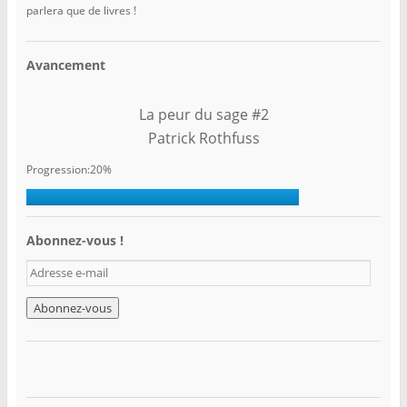
parlera que de livres !
Avancement
La peur du sage #2
Patrick Rothfuss
Progression:20%
Abonnez-vous !
A
d
r
e
s
s
e
e
-