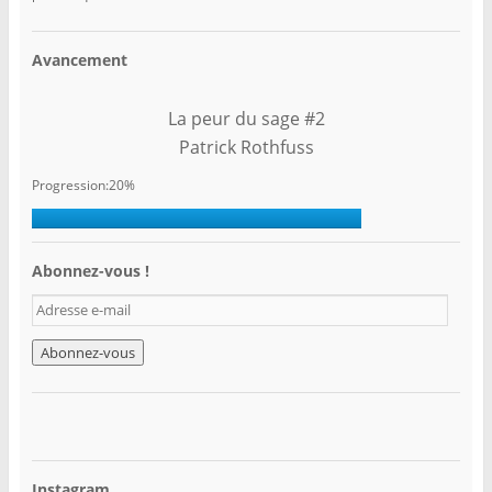
Avancement
La peur du sage #2
Patrick Rothfuss
Progression:20%
Abonnez-vous !
A
d
r
e
s
s
e
e
-
Instagram