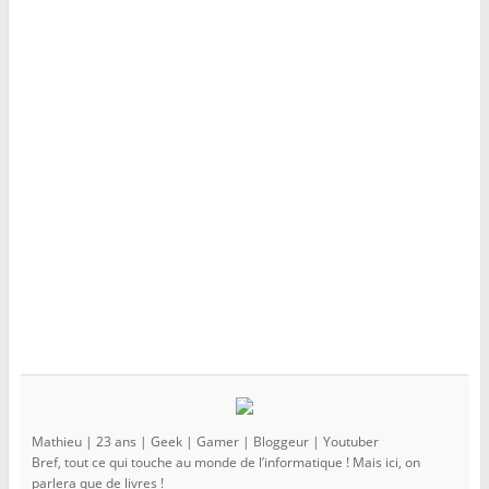
e
l
e
f
e
f
e
f
e
n
e
n
ê
n
ê
t
ê
t
r
t
r
e
r
e
)
e
)
)
Mathieu | 23 ans | Geek | Gamer | Bloggeur | Youtuber
Bref, tout ce qui touche au monde de l’informatique ! Mais ici, on
parlera que de livres !