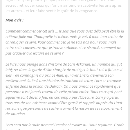
secret : retrouver ceux qui l’ont maintenu en captivité, les uns après
les autres… et leur faire sentir le goût de la vengeance.
Mon avis :
Comment commencer cet avis … Je sais que vous avez déjà peut être lu la
critique faite par Chouquette ici même, mais je vais à mon tour tenter de
chroniquer ce livre. Pour commencer, je ne sais pas pour vous, mais
entre cette couverture que je trouve sublime, et ce résumé, comment ne
pas craquer à la lecture de ce livre ?
Le livre nous plonge dans l’histoire de Lorn Askariàn, un homme qui fut
intégrer dans la garde d’élite chargée de protéger le haut-roi. Il fut aussi
élev » en compagnie du prince Alan, qui avec Enzio, deviendra son
meilleur ami. Suite à une histoire de trahison obscure, Lorn se retrouve
enfermé dans la prison de Dalroth. On nous annonce rapidement que
personne n’est jamais revenu de cette prison entier. Tous ceux qui y ont
séjourné sont devenu fou, ou corrompu par l’Obscure. Lorn y a perdu
trois ans de son existence avant d’être gracié et rappelé auprès du Haut-
roi, sans que personne ne sache vraiment la raison de ce retournement
de situation.
Lorn sera par la suite nommé Premier chevalier du Haut-royaume. Grade