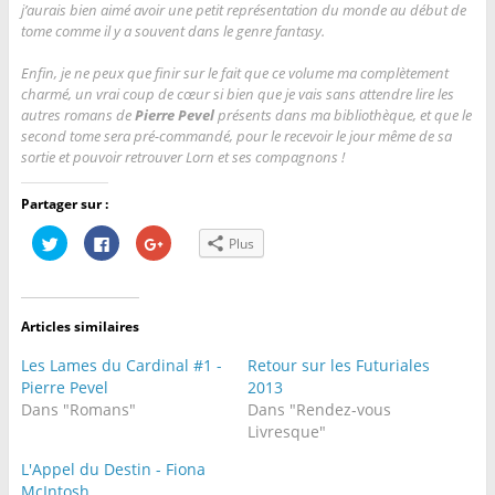
j’aurais bien aimé avoir une petit représentation du monde au début de
tome comme il y a souvent dans le genre fantasy.
Enfin, je ne peux que finir sur le fait que ce volume ma complètement
charmé, un vrai coup de cœur si bien que je vais sans attendre lire les
autres romans de
Pierre Pevel
présents dans ma bibliothèque, et que le
second tome sera pré-commandé, pour le recevoir le jour même de sa
sortie et pouvoir retrouver Lorn et ses compagnons !
Partager sur :
C
C
C
Plus
l
l
l
i
i
i
q
q
q
u
u
u
e
e
e
z
z
z
Articles similaires
p
p
p
o
o
o
u
u
u
Les Lames du Cardinal #1 -
Retour sur les Futuriales
r
r
r
p
p
p
Pierre Pevel
2013
a
a
a
Dans "Romans"
Dans "Rendez-vous
r
r
r
t
t
t
Livresque"
a
a
a
g
g
g
e
e
e
L'Appel du Destin - Fiona
r
r
r
McIntosh
s
s
s