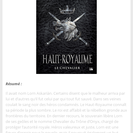
Résumé :
Il avait nom Lorn Askariàn. Certains disent que le malheur arriva par
lui et d’autres qu’il fut celui par qui tout fut sauvé. Dans ses veines
coulait le sang noir des héros condamnés. Le Haut-Royaume connaît
sa période la plus sombre. Le roi est affaibli et la rébellion gronde aux
frontières du territoire. En dernier recours, le souverain libère Lorn
de ses geôles et le nomme Chevalier du Trône d’Onyx, chargé de
protéger l’autorité royale. Héros valeureux et juste, Lorn est une
figure d’espoir pour le peuple, mais il poursuit également un but