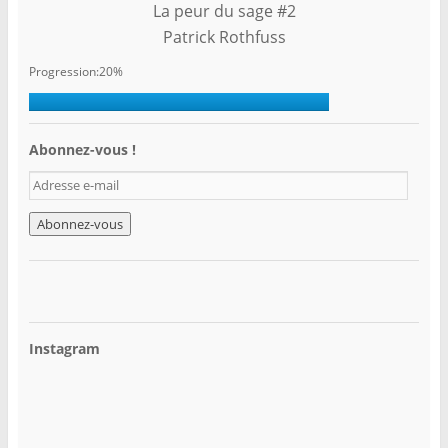
La peur du sage #2
Patrick Rothfuss
Progression:20%
Abonnez-vous !
A
d
r
e
s
s
e
e
-
Instagram
m
a
i
l