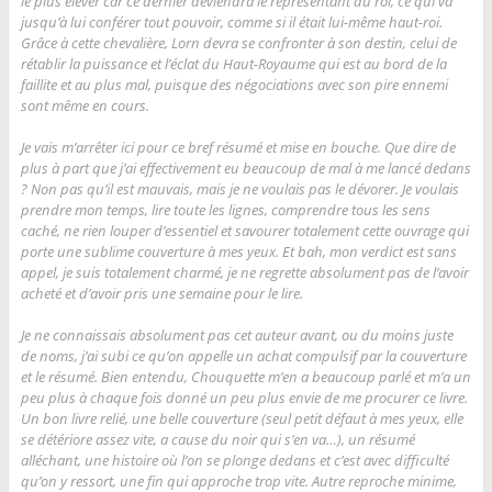
le plus élever car ce dernier deviendra le représentant du roi, ce qui va
jusqu’à lui conférer tout pouvoir, comme si il était lui-même haut-roi.
Grâce à cette chevalière, Lorn devra se confronter à son destin, celui de
rétablir la puissance et l’éclat du Haut-Royaume qui est au bord de la
faillite et au plus mal, puisque des négociations avec son pire ennemi
sont même en cours.
Je vais m’arrêter ici pour ce bref résumé et mise en bouche. Que dire de
plus à part que j’ai effectivement eu beaucoup de mal à me lancé dedans
? Non pas qu’il est mauvais, mais je ne voulais pas le dévorer. Je voulais
prendre mon temps, lire toute les lignes, comprendre tous les sens
caché, ne rien louper d’essentiel et savourer totalement cette ouvrage qui
porte une sublime couverture à mes yeux. Et bah, mon verdict est sans
appel, je suis totalement charmé, je ne regrette absolument pas de l’avoir
acheté et d’avoir pris une semaine pour le lire.
Je ne connaissais absolument pas cet auteur avant, ou du moins juste
de noms, j’ai subi ce qu’on appelle un achat compulsif par la couverture
et le résumé. Bien entendu, Chouquette m’en a beaucoup parlé et m’a un
peu plus à chaque fois donné un peu plus envie de me procurer ce livre.
Un bon livre relié, une belle couverture (seul petit défaut à mes yeux, elle
se détériore assez vite, a cause du noir qui s’en va…), un résumé
alléchant, une histoire où l’on se plonge dedans et c’est avec difficulté
qu’on y ressort, une fin qui approche trop vite. Autre reproche minime,