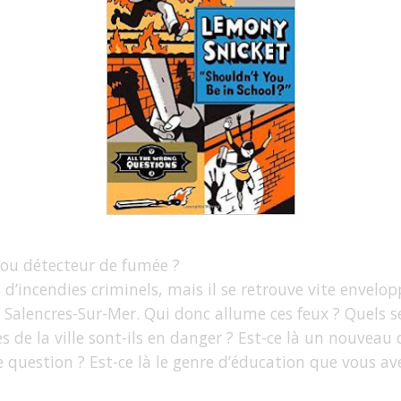
 ou détecteur de fumée ?
 d’incendies criminels, mais il se retrouve vite envelo
e Salencres-Sur-Mer. Qui donc allume ces feux ? Quels 
s de la ville sont-ils en danger ? Est-ce là un nouveau
uestion ? Est-ce là le genre d’éducation que vous ave