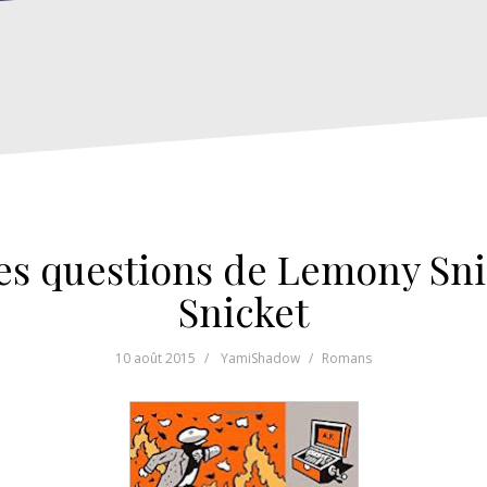
es questions de Lemony Sn
Snicket
10 août 2015
YamiShadow
Romans