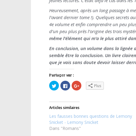
jeunes lectures. C’était déjà le cas dans le
Heureusement, après un long passage à me r
l’avant dernier tome !). Quelques secrets au
4e volume et enfin comprendre un peu plus 
d’un peu plus près l’origine des trois mysté
même l’élément qui m’a le plus attiré da
En conclusion, un volume dans la lignée de
semble être la conclusion. Un livre clair
que je vais sans doute devoir laisser de
Partager sur :
C
C
C
Plus
l
l
l
i
i
i
q
q
q
u
u
u
e
e
e
z
z
z
Articles similaires
p
p
p
o
o
o
Les fausses bonnes questions de Lemony
u
u
u
r
r
r
Snicket - Lemony Snicket
p
p
p
Dans "Romans"
a
a
a
r
r
r
t
t
t