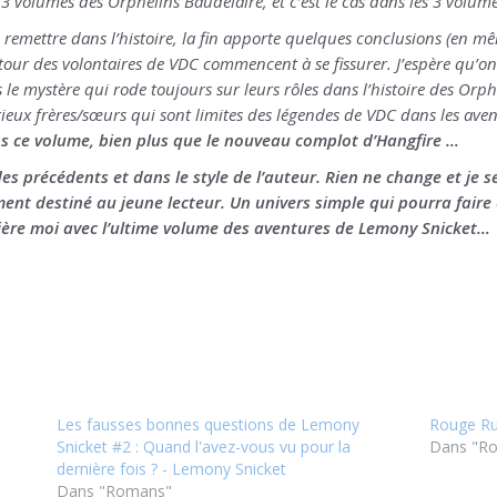
s 13 volumes des Orphelins Baudelaire, et c’est le cas dans les 3 volu
emettre dans l’histoire, la fin apporte quelques conclusions (en m
tour des volontaires de VDC commencent à se fissurer. J’espère qu’on
le mystère qui rode toujours sur leurs rôles dans l’histoire des Or
rieux frères/sœurs qui sont limites des légendes de VDC dans les avent
ns ce volume, bien plus que le nouveau complot d’Hangfire …
s précédents et dans le style de l’auteur. Rien ne change et je se
ement destiné au jeune lecteur. Un univers simple qui pourra faire
rrière moi avec l’ultime volume des aventures de Lemony Snicket…
Les fausses bonnes questions de Lemony
Rouge Rub
Snicket #2 : Quand l'avez-vous vu pour la
Dans "R
dernière fois ? - Lemony Snicket
Dans "Romans"