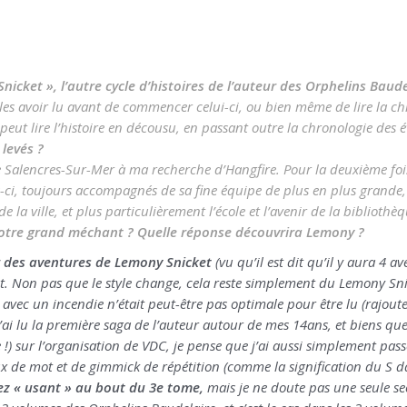
icket », l’autre cycle d’histoires de l’auteur des Orphelins Baud
 les avoir lu avant de commencer celui-ci, ou bien même de lire la ch
peut lire l’histoire en décousu, en passant outre la chronologie des 
 levés ?
e Salencres-Sur-Mer à ma recherche d’Hangfire. Pour la deuxième fois
-ci, toujours accompagnés de sa fine équipe de plus en plus grande, 
 la ville, et plus particulièrement l’école et l’avenir de la bibliot
notre grand méchant ? Quelle réponse découvrira Lemony ?
 des aventures de Lemony Snicket
(vu qu’il est dit qu’il y aura 4 
. Non pas que le style change, cela reste simplement du Lemony Snic
re avec un incendie n’était peut-être pas optimale pour être lu (rajou
’ai lu la première saga de l’auteur autour de mes 14ans, et biens que
 !) sur l’organisation de VDC, je pense que j’ai aussi simplement passé
x de mot et de gimmick de répétition (comme la signification du S 
sez « usant » au bout du 3e tome,
mais je ne doute pas une seule s