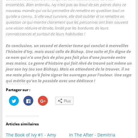
ensembles. Bien entendu, Ivy n’est pas au bout de ses peines dans ce
nouveau monde qui va lui permettre de remettre en question tout ce
qu’elle a connu. Si elle veut survivre, elle doit oublier et se remettre en
question ce qui montre clairement que les personnes ont bien souvent
une vision réduire et étroite, limité par les bordures de leurs
connaissances et surtout de leurs habitudes !
En conclusion, un second et dernier tome qui conclut à merveilles
l’histoire d’Ivy, mais aussi celle de Bishop. Une suite et fin digne de
ce nom qui n’a une fois de plus pas fait plus d’une journée entre
mes mains. Le genre d’histoire qui fait rêvé de trouvé soit même un
jour son Ivy (ou son Bishop). Mais en attendant de la trouver, il ne
me reste plus qu’à faire signer les ouvrages pour l’auteur. Une saga
qui mérite qu’on la possède avec une dédicace !
Partager sur :
C
C
C
Plus
l
l
l
i
i
i
q
q
q
u
u
u
e
e
e
z
z
z
Articles similaires
p
p
p
o
o
o
u
u
u
The Book of Ivy #1 - Amy
In The After - Demitria
r
r
r