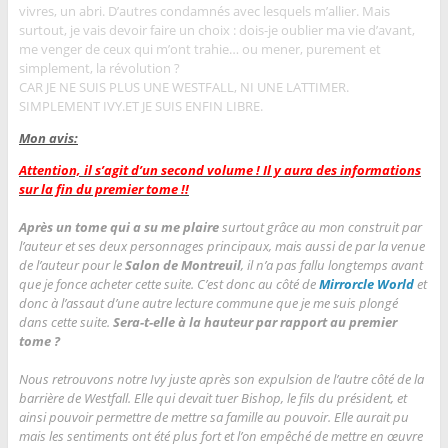
vivres, un abri. D’autres condamnés avec lesquels m’allier. Mais
surtout, je vais devoir faire un choix : dois-je oublier ma vie d’avant,
me venger de ceux qui m’ont trahie… ou mener, purement et
simplement, la révolution ?
CAR JE NE SUIS PLUS UNE WESTFALL, NI UNE LATTIMER.
SIMPLEMENT IVY.
ET JE SUIS ENFIN LIBRE.
Mon avis:
Attention, il s’agit d’un second volume ! Il y aura des informations
sur la fin du premier tome !!
Après un tome qui a su me plaire
surtout grâce au mon construit par
l’auteur et ses deux personnages principaux, mais aussi de par la venue
de l’auteur pour le
Salon de Montreuil
, il n’a pas fallu longtemps avant
que je fonce acheter cette suite. C’est donc au côté de
Mirrorcle World
et
donc à l’assaut d’une autre lecture commune que je me suis plongé
dans cette suite.
Sera-t-elle à la hauteur par rapport au premier
tome ?
Nous retrouvons notre Ivy juste après son expulsion de l’autre côté de la
barrière de Westfall. Elle qui devait tuer Bishop, le fils du président, et
ainsi pouvoir permettre de mettre sa famille au pouvoir. Elle aurait pu
mais les sentiments ont été plus fort et l’on empêché de mettre en œuvre