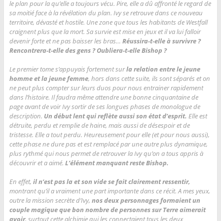
le plan pour la qu’elle a toujours vécu. Pire, elle a dû affronté le regard de
sa moitié face à la révélation du plan. Ivy se retrouve dans ce nouveau
territoire, dévasté et hostile. Une zone que tous les habitants de Westfall
craignent plus que la mort. Sa survie est mise en jeux et il va lui falloir
devenir forte et ne pas baisser les bras…
Réussira-t-elle à survivre ?
Rencontrera-t-elle des gens ? Oubliera-t-elle Bishop ?
Le premier tome s’appuyais fortement sur
la relation entre le jeune
homme et la jeune femme
, hors dans cette suite, ils sont séparés et on
ne peut plus compter sur leurs duos pour nous entrainer rapidement
dans l’histoire. Il faudra même attendre une bonne cinquantaine de
page avant de voir Ivy sortir de ses longues phases de monologue de
description.
Un début lent qui reflète aussi son état d’esprit.
Elle est
détruite, perdu et remplie de haine, mais aussi de désespoir et de
tristesse. Elle a tout perdu. Heureusement pour elle (et pour nous aussi),
cette phase ne dure pas et est remplacé par une autre plus dynamique,
plus rythmé qui nous permet de retrouver la Ivy qu’on a tous appris à
découvrir et a aimé.
L’élément manquant reste Bishop.
En effet,
il n’est pas la et son vide se fait clairement ressentir,
montrant qu’il a vraiment une part importante dans ce récit. A mes yeux,
outre la mission secrète d’Ivy,
nos deux personnages formaient un
couple magique que bon nombre de personnes sur Terre aimerait
avoir
, surtout cette alchimie qui les connectaient tous les deux