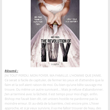
Résumé :
J’AI TOUT PERDU. MON FOYER. MA FAMILLE. L’HOMME QUE J’AIME.
Ce serait si facile de capituler, de fermer les yeux et d’attendre que la
faim et la soif aient raison de moi. Ou bien qu’une bête sauvage me
trouve. Ou même un autre survivant… Mais je refuse d’abandonner.
J’en ai terminé avec la lâcheté. Il est temps pour moi d’agir, enfin.
Bishop me l’avait bien dit, cet univers hostile ne pardonne pas la
moindre erreur. Et au-delà de la barrière, c’est encore pire. L’hiver
approche, et si je veux survivre, il va me falloir trouver de l’eau, des