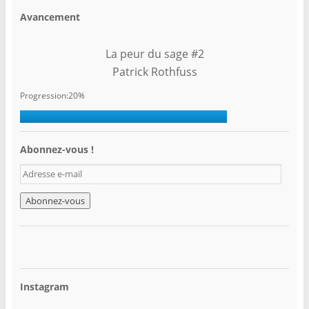
Avancement
La peur du sage #2
Patrick Rothfuss
Progression:20%
Abonnez-vous !
A
d
r
e
s
s
e
e
-
Instagram
m
a