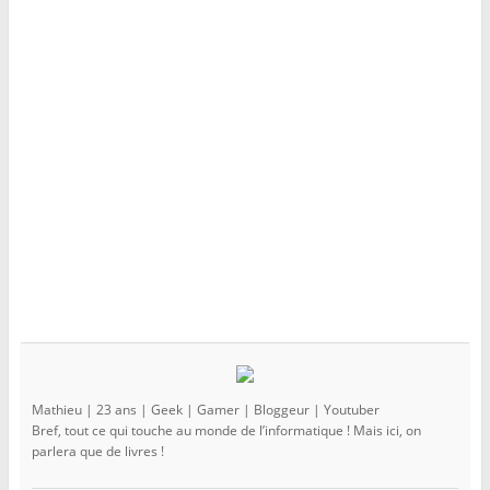
l
l
l
e
l
e
f
e
f
e
f
e
n
e
n
ê
n
ê
t
ê
t
r
t
r
e
r
e
)
e
)
)
Mathieu | 23 ans | Geek | Gamer | Bloggeur | Youtuber
Bref, tout ce qui touche au monde de l’informatique ! Mais ici, on
parlera que de livres !